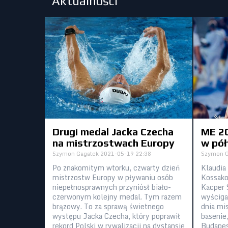
Aktualności
Drugi medal Jacka Czecha
ME 2
na mistrzostwach Europy
w pół
Szymon Gagatek
2021-05-19 22:38
Szymon G
Po znakomitym wtorku, czwarty dzień
Klaudia
mistrzostw Europy w pływaniu osób
Kossako
niepełnosprawnych przyniósł biało-
Kacper 
czerwonym kolejny medal. Tym razem
wyściga
brązowy. To za sprawą świetnego
dnia mi
występu Jacka Czecha, który poprawił
basenie
rekord Polski w rywalizacji na dystansie
Budapes