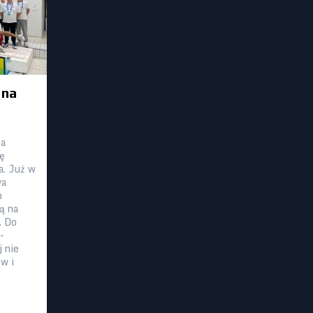
 na
na
ę
a. Już w
wa
h
ą na
. Do
-
j nie
w i