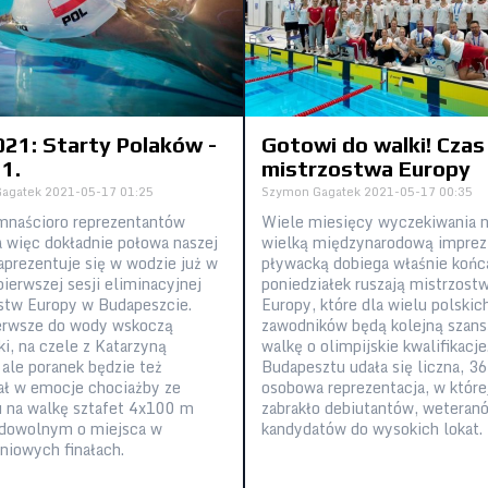
21: Starty Polaków -
Gotowi do walki! Czas
 1.
mistrzostwa Europy
agatek
2021-05-17 01:25
Szymon Gagatek
2021-05-17 00:35
mnaścioro reprezentantów
Wiele miesięcy wyczekiwania 
 a więc dokładnie połowa naszej
wielką międzynarodową imprez
zaprezentuje się w wodzie już w
pływacką dobiega właśnie końc
pierwszej sesji eliminacyjnej
poniedziałek ruszają mistrzost
stw Europy w Budapeszcie.
Europy, które dla wielu polskic
erwsze do wody wskoczą
zawodników będą kolejną szans
ki, na czele z Katarzyną
walkę o olimpijskie kwalifikacje
 ale poranek będzie też
Budapesztu udała się liczna, 36
ał w emocje chociażby ze
osobowa reprezentacja, w które
 na walkę sztafet 4x100 m
zabrakło debiutantów, weteranó
dowolnym o miejsca w
kandydatów do wysokich lokat.
niowych finałach.