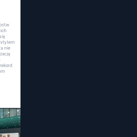
zostw
ich
się
 stylem
ta nie
zację
t
rekord
lem