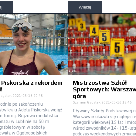
ej
Więcej
 Piskorska z rekordem
Mistrzostwa Szkół
!
Sportowych: Warsza
górą
agatek
2021-05-16 20:48
Szymon Gagatek
2021-05-16 18:46
odnie po zakończeniu
stw kraju Adela Piskorska wciąż
Pływacy Szkoły Podstawowej n
e formą. Brązowa medalistka
Warszawie okazali się najlepsi 
natu w Lublinie na 50 m
kategorii wiekowej 13 lat i mło
grzbietowym w sobotę
wśród zawodników 14- i 15-let
owała w Ogólnopolskich
podczas weekendowych zmaga