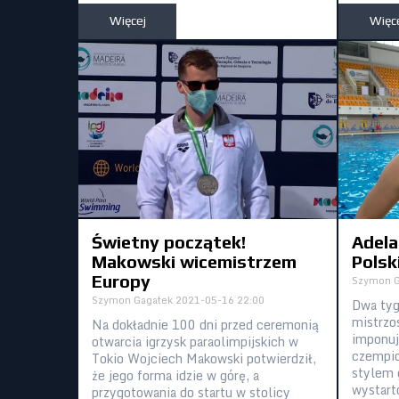
Więcej
Więc
Świetny początek!
Adela
Makowski wicemistrzem
Polski
Europy
Szymon G
Szymon Gagatek
2021-05-16 22:00
Dwa tyg
mistrzo
Na dokładnie 100 dni przed ceremonią
imponuj
otwarcia igrzysk paraolimpijskich w
czempio
Tokio Wojciech Makowski potwierdził,
stylem 
że jego forma idzie w górę, a
wystart
przygotowania do startu w stolicy