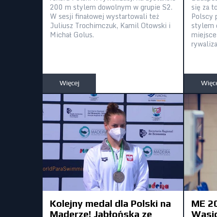
200 m stylem dowolnym w grupie S2.
się za t
W sesji finałowej wystartowali też
Polscy 
Juliusz Trochimczuk, Kamil Otowski i
stylem 
Michał Golus.
miejsce 
rywaliza
Więcej
Więc
Kolejny medal dla Polski na
ME 2
Maderze! Jabłońska ze
Wasic