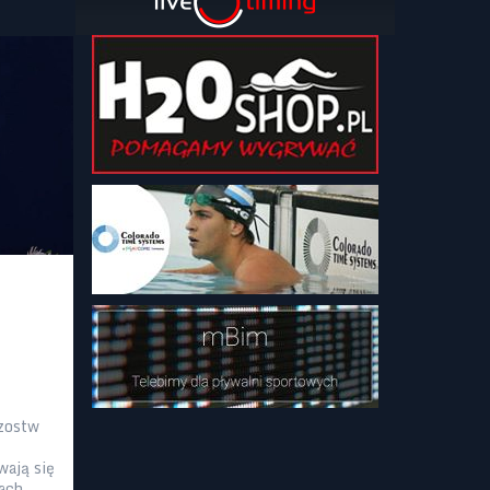
rzostw
wają się
cach