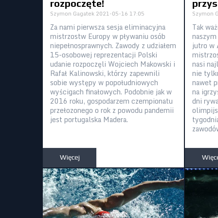
rozpoczęte!
przys
Szymon Gagatek
2021-05-16 17:05
Szymon G
Za nami pierwsza sesja eliminacyjna
Tak wa
mistrzostw Europy w pływaniu osób
naszym k
niepełnosprawnych. Zawody z udziałem
jutro w
15-osobowej reprezentacji Polski
mistrzo
udanie rozpoczęli Wojciech Makowski i
nasi na
Rafał Kalinowski, którzy zapewnili
nie tyl
sobie występy w popołudniowych
nawet p
wyścigach finałowych. Podobnie jak w
na igrzy
2016 roku, gospodarzem czempionatu
dni ryw
przełozonego o rok z powodu pandemii
olimpij
jest portugalska Madera.
tygodni
zawodó
Więcej
Więc