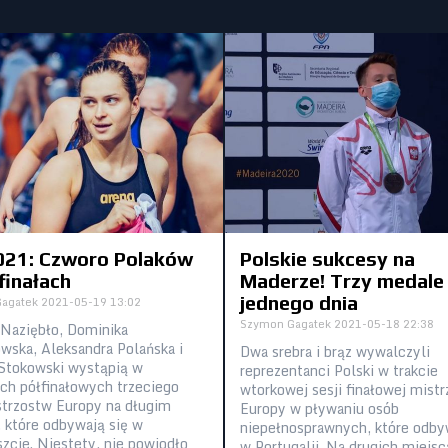
021: Czworo Polaków
Polskie sukcesy na
finałach
Maderze! Trzy medale
jednego dnia
agatek
2021-05-19 13:02
Szymon Gagatek
2021-05-18 22:38
 Naziębło, Dominika
wska, Aleksandra Polańska i
Dwa srebra i brąz wywalczyli
Stokowski wystąpią w
reprezentanci Polski w trakcie
ch półfinałowych trzeciego
wtorkowej sesji finałowej mist
strzostw Europy na długim
Europy w pływaniu osób
, które odbywają się w
niepełnosprawnych, które odby
zcie. Niestety, nie powiodło
w Portugalii. Na drugich miejs