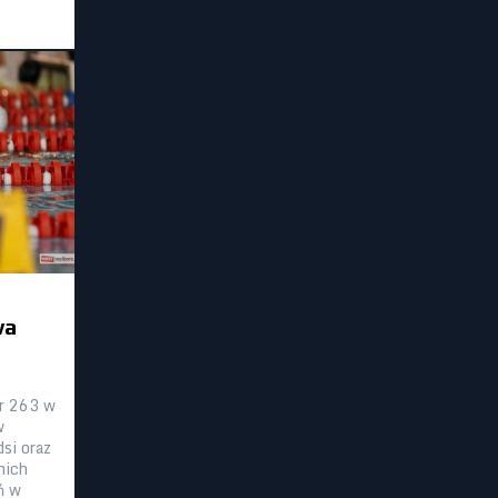
wa
r 263 w
w
dsi oraz
nich
ń w