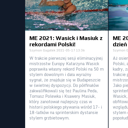
ME 2021: Wasick i Masiuk z
ME 20
rekordami Polski!
dzień
Szymon Gagatek
2021-05-17 13:36
Szymon G
W trakcie pierwszej sesji eliminacyjnej
Aż osie
mistrzostw Europy Katarzyna Wasick
Polski,
poprawiła własny rekord Polski na 50 m
kadry, 
stylem dowolnym i dała wyraźny
trakcie 
sygnał, że znajduje się w Budapeszcie
mistrzo
w świetnej dyspozycji. Do półfinałów
Jako pi
zakwalifikowali się też Paulina Peda,
sprinter
Tomasz Polewka i Ksawery Masiuk,
Wasick,
który zanotował najlepszy czas w
obfitow
historii polskiego pływania wśród 17- i
względu
18-latków na sprinterskim dystansie
stylem 
stylem grzbietowym.
popołud