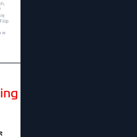
ch,
W
się
Filip
m w
ę