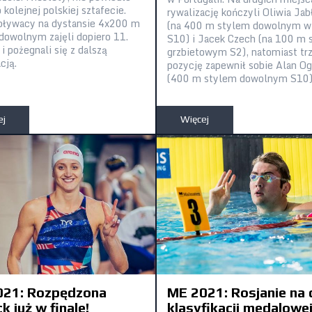
o kolejnej polskiej sztafecie.
rywalizację kończyli Oliwia Jab
pływacy na dystansie 4x200 m
(na 400 m stylem dowolnym w 
dowolnym zajęli dopiero 11.
S10) i Jacek Czech (na 100 m 
i pożegnali się z dalszą
grzbietowym S2), natomiast tr
cją.
pozycję zapewnił sobie Alan Og
(400 m stylem dowolnym S10)
ej
Więcej
021: Rozpędzona
ME 2021: Rosjanie na 
k już w finale!
klasyfikacji medalowe