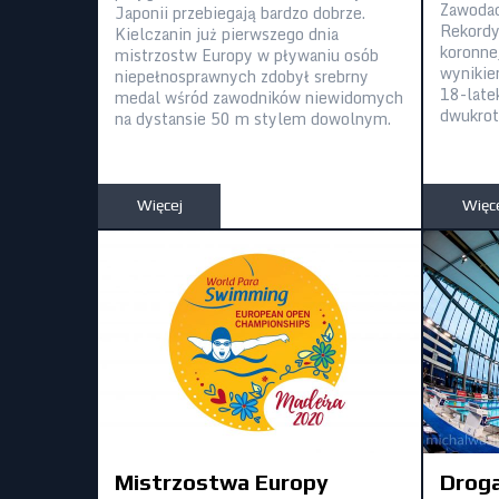
Zawoda
Japonii przebiegają bardzo dobrze.
Rekordy
Kielczanin już pierwszego dnia
koronnej
mistrzostw Europy w pływaniu osób
wynikie
niepełnosprawnych zdobył srebrny
18-late
medal wśród zawodników niewidomych
dwukrot
na dystansie 50 m stylem dowolnym.
Więcej
Więc
Mistrzostwa Europy
Droga