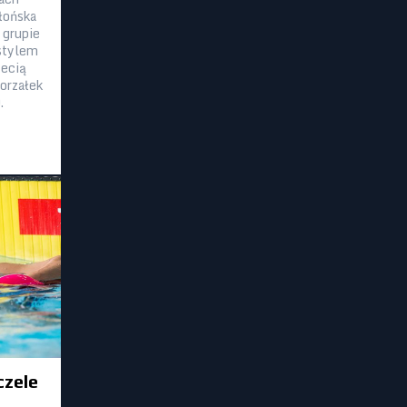
łońska
grupie
stylem
zecią
orzałek
.
czele
j