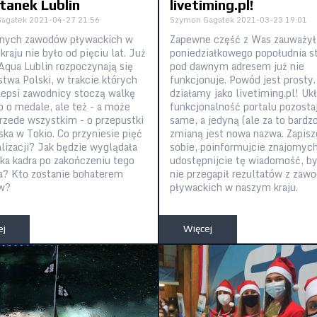
tanek Lublin
livetiming.pl!
agatek
2021-04-27 21:56
Szymon Gagatek
2021-03-23 19:01
żnych zawodów pływackich w
Zapewne część z Was zauważyła
raju nie było od pięciu lat. Już
poniedziałkowego popołudnia s
 Aqua Lublin rozpoczynają się
pod dawnym adresem już nie
stwa Polski, w trakcie których
funkcjonuje. Powód jest prosty.
jlepsi zawodnicy stoczą walkę
działamy jako livetiming.pl! Ukł
ko o medale, ale też - a może
funkcjonalność portalu pozostaj
rzede wszystkim - o przepustki
same, a jedyną (ale za to bardz
ska w Tokio. Co przyniesie pięć
zmianą jest nowa nazwa. Zapisz
alizacji? Jak będzie wyglądała
sobie, poinformujcie znajomych
ska kadra po zakończeniu tego
udostępnijcie tę wiadomość, by
a? Kto zostanie bohaterem
nie przegapił rezultatów z zaw
w?
pływackich w naszym kraju.
ej
Więcej