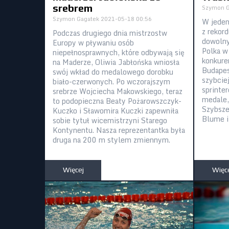
srebrem
Szymon G
Szymon Gagatek
2021-05-18 00:56
W jeden
z rekor
Podczas drugiego dnia mistrzostw
dowolny
Europy w pływaniu osób
Polka w
niepełnosprawnych, które odbywają się
konkure
na Maderze, Oliwia Jabłońska wniosła
Budapes
swój wkład do medalowego dorobku
szybciej
biało-czerwonych. Po wczorajszym
sprinter
srebrze Wojciecha Makowskiego, teraz
medale,
to podopieczna Beaty Pożarowszczyk-
Szybsze 
Kuczko i Sławomira Kuczki zapewniła
Blume i
sobie tytuł wicemistrzyni Starego
Kontynentu. Nasza reprezentantka była
druga na 200 m stylem zmiennym.
Więcej
Więc