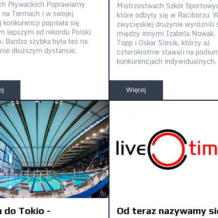
ch Pływackich Poprawiamy
Mistrzostwach Szkół Sportowy
 na Termach i w swojej
które odbyły się w Raciborzu. 
 konkurencji popisała się
zwycięskiej drużynie wyróżnili 
m lepszym od rekordu Polski
między innymi Izabela Nowak, 
k. Bardzo szybka była też na
Topp i Oskar Slesik, którzy aż
nie dłuższym dystansie.
czterokrotnie stawali na podiu
konkurencjach indywidualnych.
ej
Więcej
 do Tokio -
Od teraz nazywamy si