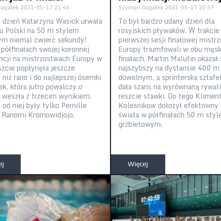
agatek
2021-05-17 21:46
Szymon Gagatek
2021-05-17 20:59
 dzień Katarzyna Wasick urwała
To był bardzo udany dzień dla
du Polski na 50 m stylem
rosyjskich pływaków. W trakcie
m niemal ćwierć sekundy!
pierwszej sesji finałowej mistr
 półfinałach swojej koronnej
Europy triumfowali w obu męsk
ncji na mistrzostwach Europy w
finałach. Martin Malutin okazał 
zcie popłynęła jeszcze
najszybszy na dystansie 400 m
 niż rano i do najlepszej ósemki
dowolnym, a sprinterska sztafe
ek, która jutro powalczy o
dała szans na wyrównaną rywali
 weszła z trzecim wynikiem.
reszcie stawki. Do tego Klimen
od niej były tylko Pernille
Kolesnikow dołożył efektowny 
 Ranomi Kromowidjojo.
świata w półfinałach 50 m sty
grzbietowym.
ej
Więcej