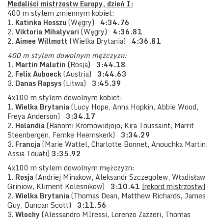
Medaliści mistrzostw Europy, dzień I:
400 m stylem zmiennym kobiet:
1.
Katinka Hosszu
(Węgry)
4:34.76
2.
Viktoria Mihalyvari
(Węgry)
4:36.81
2.
Aimee Willmott
(Wielka Brytania)
4:36.81
400 m stylem dowolnym mężczyzn:
1.
Martin Malutin
(Rosja)
3:44.18
2.
Felix Auboeck
(Austria)
3:44.63
3.
Danas Rapsys
(Litwa)
3:45.39
4x100 m stylem dowolnym kobiet:
1.
Wielka Brytania
(Lucy Hope, Anna Hopkin, Abbie Wood,
Freya Anderson)
3:34.17
2.
Holandia
(Ranomi Kromowidjojo, Kira Toussaint, Marrit
Steenbergen, Femke Heemskerk)
3:34.29
3.
Francja
(Marie Wattel, Charlotte Bonnet, Anouchka Martin,
Assia Touati)
3:35.92
4x100 m stylem dowolnym mężczyzn:
1.
Rosja
(Andriej Minakow, Aleksandr Szczegolew, Władisław
Griniow, Kliment Kolesnikow)
3:10.41
[rekord mistrzostw]
2.
Wielka Brytania
(Thomas Dean, Matthew Richards, James
Guy, Duncan Scott)
3:11.56
3.
Włochy
(Alessandro MIressi, Lorenzo Zazzeri, Thomas