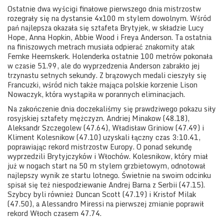
Ostatnie dwa wyścigi finałowe pierwszego dnia mistrzostw
rozegrały się na dystansie 4x100 m stylem dowolnym. Wśród
pań najlepsza okazała się sztafeta Brytyjek, w składzie Lucy
Hope, Anna Hopkin, Abbie Wood i Freya Anderson. Ta ostatnia
na finiszowych metrach musiała odpierać znakomity atak
Femke Heemskerk. Holenderka ostatnie 100 metrów pokonała
w czasie 51.99, ale do wyprzedzenia Anderson zabrakło jej
trzynastu setnych sekundy. Z brązowych medali cieszyły się
Francuzki, wśród nich także mająca polskie korzenie Lison
Nowaczyk, która wystąpiła w porannych eliminacjach.
Na zakończenie dnia doczekaliśmy się prawdziwego pokazu siły
rosyjskiej sztafety mężczyzn. Andriej Minakow (48.18),
Aleksandr Szczegolew (47.64), Władisław Griniow (47.49) i
Kliment Kolesnikow (47.10) uzyskali łączny czas 3:10.41,
poprawiając rekord mistrzostw Europy. O ponad sekundę
wyprzedzili Brytyjczyków i Włochów. Kolesnikow, który miał
już w nogach start na 50 m stylem grzbietowym, odnotował
najlepszy wynik ze startu lotnego. Świetnie na swoim odcinku
spisał się też niespodziewanie Andrej Barna z Serbii (47.15).
Szybcy byli również Duncan Scott (47.19) i Kristof Milak
(47.50), a Alessandro Miressi na pierwszej zmianie poprawił
rekord Włoch czasem 47.74.