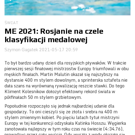
Obozy
ŚWIAT
ME 2021: Rosjanie na czele
klasyfikacji medalowej
Szymon Gagatek
2021-05-17 20:59
To był bardzo udany dzień dla rosyjskich pływaków. W trakcie
pierwszej sesji finałowej mistrzostw Europy triumfowali w obu
męskich finałach. Martin Malutin okazał się najszybszy na
dystansie 400 m stylem dowolnym, a sprinterska sztafeta nie
dała szans na wyrównaną rywalizację reszcie stawki. Do tego
Kliment Kolesnikow dołożył efektowny rekord świata w
półfinałach 50 m stylem grzbietowym.
Popołudnie rozpoczęło się jednak najbardziej udanie dla
gospodarzy. To oni cieszyli się ze złota i srebra na 400 m
stylem zmiennym kobiet. Po pięciu latach tytuł mistrzyni
Europy w tej konkurencji odzyskała Katinka Hosszu. Węgierka
zanotowała najlepszy w tym roku czas na świecie (4:34.76),
prowadząc przez cały wyścig. Gdy wyszła z wody okazało się,