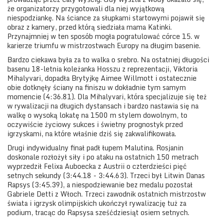
że organizatorzy przygotowali dla niej wyjątkową
niespodziankę. Na ściance za słupkami startowymi pojawił się
obraz z kamery, przed którą siedziała mama Katinki.
Przynajmniej w ten sposób mogła pogratulować córce 15. w
karierze triumfu w mistrzostwach Europy na długim basenie.
Bardzo ciekawa była za to walka o srebro. Na ostatniej długości
basenu 18-letnia koleżanka Hosszu z reprezentacji, Viktoria
Mihalyvari, dopadła Brytyjkę Aimee Willmott i ostatecznie
obie dotknęły ściany na finiszu w dokładnie tym samym
momencie (4:36.81). Dla Mihalyvari, która specjalizuje się też
w rywalizacji na długich dystansach i bardzo nastawia się na
walkę o wysoką lokatę na 1500 m stylem dowolnym, to
oczywiście życiowy sukces i świetny prognostyk przed
igrzyskami, na które właśnie dziś się zakwalifikowała.
Drugi indywidualny finał padł łupem Malutina. Rosjanin
doskonale rozłożył siły i po ataku na ostatnich 150 metrach
wyprzedził Felixa Auboecka z Austrii o czterdzieści pięć
setnych sekundy (3:44.18 - 3:44.63). Trzeci był Litwin Danas
Rapsys (3:45.39), a niespodziewanie bez medalu pozostał
Gabriele Detti z Włoch. Trzeci zawodnik ostatnich mistrzostw
świata i igrzysk olimpijskich ukończył rywalizację tuż za
podium, tracąc do Rapsysa sześćdziesiąt osiem setnych.