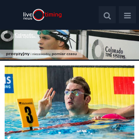
Polska
Świat
Wywiady
Plebiscyt
Psychologia