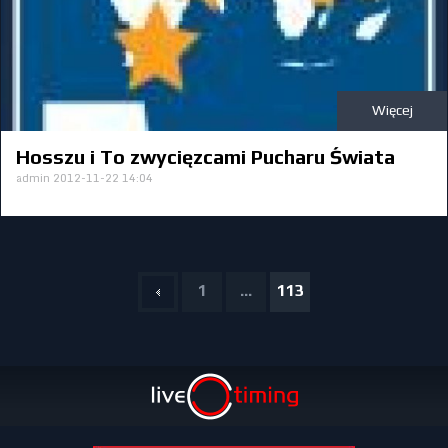
Więcej
Hosszu i To zwycięzcami Pucharu Świata
admin
2012-11-22 14:04
1
...
113