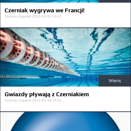
Obozy
Czerniak wygrywa we Francji!
Szymon Gagatek
2013-03-02 19:07
Więcej
Gwiazdy pływają z Czerniakiem
Szymon Gagatek
2013-02-28 23:41