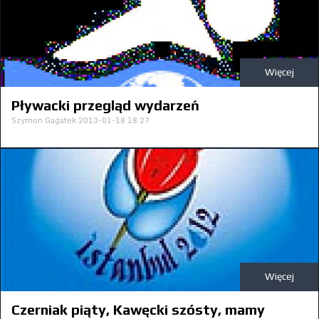
Więcej
Pływacki przegląd wydarzeń
Szymon Gagatek
2013-01-18 18:27
Więcej
Czerniak piąty, Kawęcki szósty, mamy