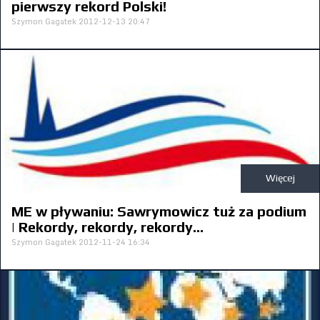
pierwszy rekord Polski!
Szymon Gagatek
2012-12-13 20:47
Więcej
ME w pływaniu: Sawrymowicz tuż za podium
| Rekordy, rekordy, rekordy...
Szymon Gagatek
2012-11-24 16:34