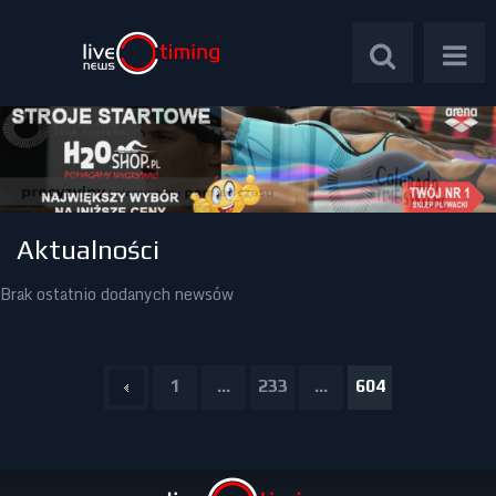
Polska
Aktualności
Brak ostatnio dodanych newsów
Świat
Wywiady
1
...
233
...
604
Plebiscyt
Psychologia