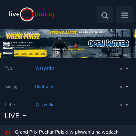
Zawody Międzynarodowe
×
Typ
:
Wszystko
Zawody Centralne
×
Zasięg
:
Centralne
Zawody Okręgowe
×
Data
:
Wszystko
-
Kalendarz Imprez
LIVE
Grand Prix Puchar Polski w pływaniu na wodach