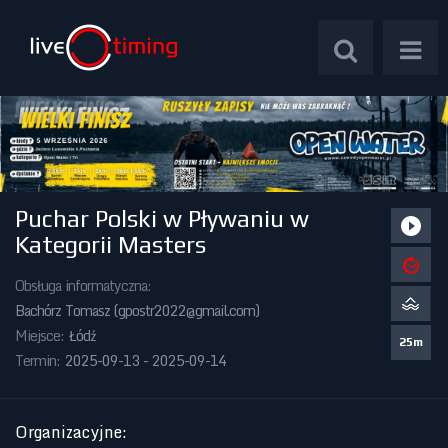
Puchar Polski w Pływaniu w
Zawody Międzynarodowe
Kategorii Masters
Zawody Centralne
Obsługa informatyczna:
Bachórz Tomasz (
gpostr2022@gmail.com
)
Zawody Okręgowe
Miejsce:
Łódź
25m
Termin:
2025-09-13 - 2025-09-14
Kalendarz Imprez
Organizacyjne
: