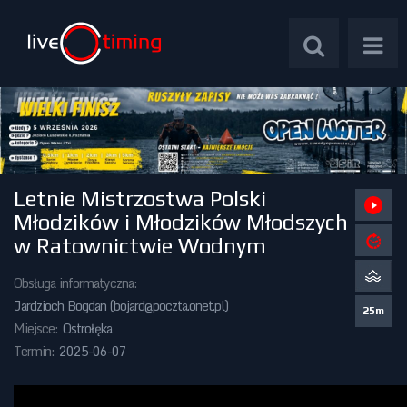
Letnie Mistrzostwa Polski
Zawody Międzynarodowe
Młodzików i Młodzików Młodszych
w Ratownictwie Wodnym
Zawody Centralne
Obsługa informatyczna:
Zawody Okręgowe
Jardzioch Bogdan (
bojard@poczta.onet.pl
)
25m
Miejsce:
Ostrołęka
Kalendarz Imprez
Termin:
2025-06-07