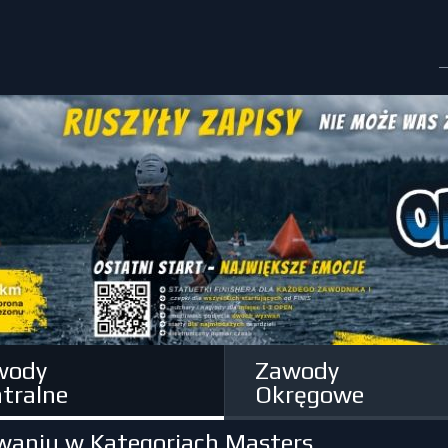
wody
Zawody
tralne
Okręgowe
ywaniu w Kategoriach Masters