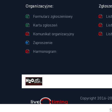
Organizacyjne
:
Zgłosz
Formularz zgłoszeniowy
Lis
Karta zgłoszeń
Lis
Komunikat organizacyjny
Lis
Zaproszenie
Harmonogram
Copyright 2016-2
Projekt:
noxx.pl
|
S