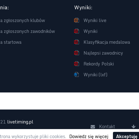
enia
:
Wyniki
:
ta zgłoszonych klubów
Wyniki live
ta zgłoszonych zawodników
Wyniki
ta startowa
Klasyfikacja medalowa
Najlepsi zawodnicy
Rekordy Polski
Wyniki (lxf)
021
livetiming.pl
Kontakt
Realizacja:
lab42.pl
trona wykorzystuje pliki cookies.
Dowiedz się więcej
Akceptuję