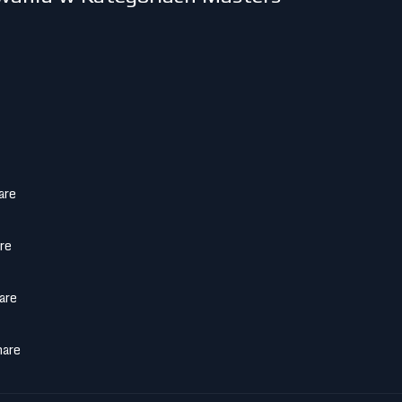
are
re
are
hare