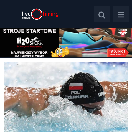
Polska
Świat
Wywiady
Plebiscyt
Psychologia