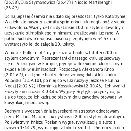
(26.38), Ilja Szymanowicz (26.47) i Nicolo Martinenghi
(26.49).
Do najlepszej ósemki nie udało się przedostać tylko Katarzynie
Wasick, ale nasza znakomita sprinterka i tak mogła być z siebie
zadowolona. Ważny cel na dystansie 100 m stylem dowolnym
(uzyskanie olimpijskiego minimum) zrealizowała już rano. W
półfinałach dwie długości basenu przepłynęła w 54.47 i to
wystarczyło jej do zajęcia 10. lokaty.
W piątek Polki mieliśmy jeszcze w finale sztafet 4x200 m
stylem dowolnym. Reprezentantki naszego kraju uplasowały
się na 6. miejscu w Europie, płynąc w dokładnie takim samym
składzie jak w eliminacjach. Rozpoczęła Aleksandra Knop
(2:01.67), następnie bardzo dobrą zmianę dała Aleksandra
Polańska (1:59.10), po niej do walki ruszyły jeszcze Paulina
Nogaj (2:02.62) i Dominika Kossakowska (2:00.46). Ich wyniki
złożyły się na czas 8:03.85. Wygrały Brytyjki, przyczyniając
się do tego, że ich kadra po piątym dniu zawodów prowadzi w
klasyfikacji medalowej.
Jednym z wydarzeń dnia był rekord mistrzostw odnotowany
przez Martina Malutina na dystansie 200 m stylem dowolnym.
Po świetnym finiszu Rosjanin wygrał rywalizację o złoto z
czasem 1:44.79, wymazując z tabel rezultat... Pietera van den