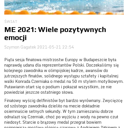
Obozy
ŚWIAT
ME 2021: Wiele pozytywnych
emocji
Szymon Gagatek
2021-05-21 22:54
Piąta sesja finałowa mistrzostw Europy w Budapeszcie była
naprawdę udana dla reprezentantów Polski. Doczekaliśmy się
kolejnego zawodnika w olimpijskiej kadrze, awansów do
jutrzejszych finałów, solidnego występu sztafety i kapitalnej
walki Konrada Czerniaka o medal na 50 m stylem motylkowym.
Puławianin otarł się o podium i pokazał wszystkim, że nie
powiedział jeszcze ostatniego słowa.
Finałowy wyścig delfinistów był bardzo wyrównany. Zwycięzcę
od szóstego zawodnika dzieliło na mecie dokładnie
osiemnaście setnych sekundy. W tym zamieszaniu dobrze
odnalazł się Czerniak, choć po wyjściu z wody na pewno czuł
niedosyt. Starcie o brązowy medal przegrał bowiem
najmniejszą możliwą różnicą czasową z Andriejem Żiłkinem z