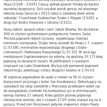
Rosji (23.08 - 23.09). Cieszy jednak powrót Polaka do bardzo
wysokiej dyspozycji. Dziś uzyskał wynik gorszy od własnego
rekordu kraju (jeszcze z 2015 roku) o zaledwie dwie setne
sekundy! Triumfował Szebasztian Szabo z Węgier (23.00), a
drugi był Andrij Howorow z Ukrainy (23.01).
Dużą radość sprawił sobie i nam Jakub Skierka. Na dystansie
200 m stylem grzbietowym podopieczny trenera Jacka
Miciula poprawił rekord życiowy, wypełniając również
minimum olimpijskie. Dzięki temu wszedł do finału z 7. czasem
(1:57.08), minimalnie wyprzedzając drugiego z biało-
czerwonych, Radosława Kawęckiego (1:57.10). W wyścigu
medalowym (zaplanowanym na sobotę, na godzinę 19:17) obaj
popłyną na skrajnych torach. W półfinałach z rywalami
rozprawił się Luke Greenbank. Brytyjczyk ponownie poprawił
rekord kraju, pokonując cztery długości basenu w 1:54.43.
W sobotnie popołudnie do walki o medal na 50 m stylem
klasycznym przystąpi z kolei Jan Kozakiewicz. Debiutujący na
zawodach tej rangi zawodnik z Warszawy przebojem wdarł się
do europejskiej czołówki tej konkurencji już w eliminacjach,
łamiąc barierę 27 sekund. Kilka godzin później popłynął
nieznacznie wolniej, ale z czasem 27.09 znów znalazł się na 4.
pozycji. Przed nim finiszowali jedynie znakomici Adam Peaty