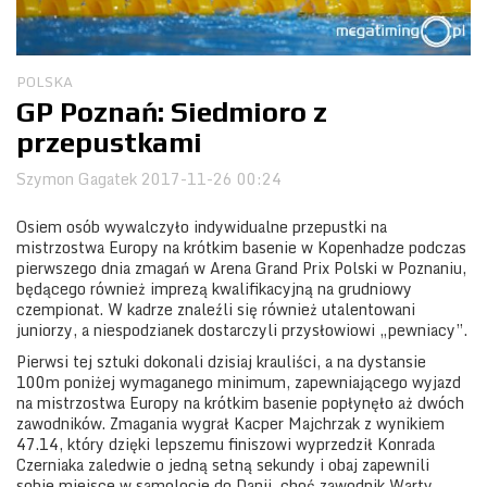
Obozy
POLSKA
GP Poznań: Siedmioro z
przepustkami
Szymon Gagatek
2017-11-26 00:24
Osiem osób wywalczyło indywidualne przepustki na
mistrzostwa Europy na krótkim basenie w Kopenhadze podczas
pierwszego dnia zmagań w Arena Grand Prix Polski w Poznaniu,
będącego również imprezą kwalifikacyjną na grudniowy
czempionat. W kadrze znaleźli się również utalentowani
juniorzy, a niespodzianek dostarczyli przysłowiowi „pewniacy”.
Pierwsi tej sztuki dokonali dzisiaj krauliści, a na dystansie
100m poniżej wymaganego minimum, zapewniającego wyjazd
na mistrzostwa Europy na krótkim basenie popłynęło aż dwóch
zawodników. Zmagania wygrał Kacper Majchrzak z wynikiem
47.14, który dzięki lepszemu finiszowi wyprzedził Konrada
Czerniaka zaledwie o jedną setną sekundy i obaj zapewnili
sobie miejsce w samolocie do Danii, choć zawodnik Warty