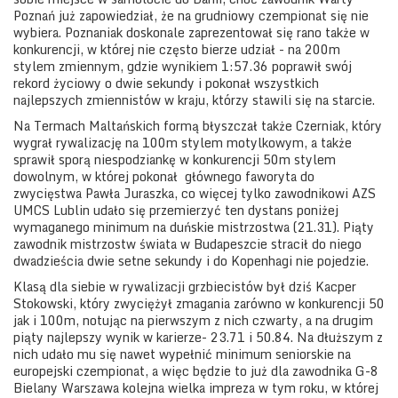
Poznań już zapowiedział, że na grudniowy czempionat się nie
wybiera. Poznaniak doskonale zaprezentował się rano także w
konkurencji, w której nie często bierze udział - na 200m
stylem zmiennym, gdzie wynikiem 1:57.36 poprawił swój
rekord życiowy o dwie sekundy i pokonał wszystkich
najlepszych zmiennistów w kraju, którzy stawili się na starcie.
Na Termach Maltańskich formą błyszczał także Czerniak, który
wygrał rywalizację na 100m stylem motylkowym, a także
sprawił sporą niespodziankę w konkurencji 50m stylem
dowolnym, w której pokonał
głównego faworyta do
zwycięstwa Pawła Juraszka, co więcej tylko zawodnikowi AZS
UMCS Lublin udało się przemierzyć ten dystans poniżej
wymaganego minimum na duńskie mistrzostwa (21.31). Piąty
zawodnik mistrzostw świata w Budapeszcie stracił do niego
dwadzieścia dwie setne sekundy i do Kopenhagi nie pojedzie.
Klasą dla siebie w rywalizacji grzbiecistów był dziś Kacper
Stokowski, który zwyciężył zmagania zarówno w konkurencji 50
jak i 100m, notując na pierwszym z nich czwarty, a na drugim
piąty najlepszy wynik w karierze- 23.71 i 50.84. Na dłuższym z
nich udało mu się nawet wypełnić minimum seniorskie na
europejski czempionat, a więc będzie to już dla zawodnika G-8
Bielany Warszawa kolejna wielka impreza w tym roku, w której