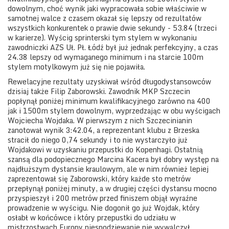
dowolnym, choć wynik jaki wypracowała sobie właściwie w
samotnej walce z czasem okazał się lepszy od rezultatów
wszystkich konkurentek o prawie dwie sekundy - 53.84 (trzeci
w karierze). Wyścig sprinterski tym stylem w wykonaniu
zawodniczki AZS Uł. Pł. Łódź był już jednak perfekcyjny, a czas
24.38 lepszy od wymaganego minimum i na starcie 100m
stylem motylkowym już się nie pojawiła.
Rewelacyjne rezultaty uzyskiwał wśród długodystansowców
dzisiaj także Filip Zaborowski. Zawodnik MKP Szczecin
popłynął poniżej minimum kwalifikacyjnego zarówno na 400
jak i 1500m stylem dowolnym, wyprzedzając w obu wyścigach
Wojciecha Wojdaka. W pierwszym z nich Szczecinianin
zanotował wynik 3:42.04, a reprezentant klubu z Brzeska
stracił do niego 0,74 sekundy i to nie wystarczyło już
Wojdakowi w uzyskaniu przepustki do Kopenhagi. Ostatnią
szansą dla podopiecznego Marcina Kacera był dobry występ na
najdłuższym dystansie kraulowym, ale w nim również lepiej
zaprezentował się Zaborowski, który każde sto metrów
przepłynął poniżej minuty, a w drugiej części dystansu mocno
przyspieszył i 200 metrów przed finiszem objął wyraźne
prowadzenie w wyścigu. Nie dogonił go już Wojdak, który
osłabł w końcówce i który przepustki do udziału w
mistrzostwach Europy niespodziewanie nie wywalczył.