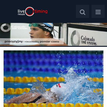
Polska
Świat
Wywiady
Plebiscyt
Psychologia