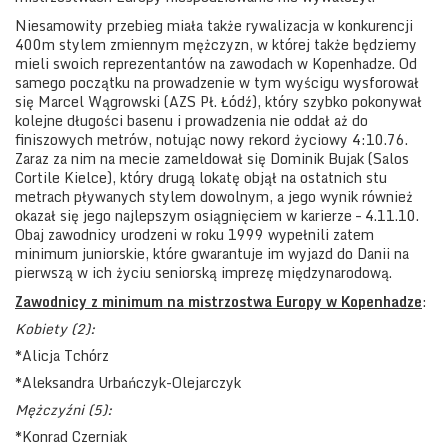
Niesamowity przebieg miała także rywalizacja w konkurencji
400m stylem zmiennym mężczyzn, w której także będziemy
mieli swoich reprezentantów na zawodach w Kopenhadze. Od
samego początku na prowadzenie w tym wyścigu wysforował
się Marcel Wągrowski (AZS Pł. Łódź), który szybko pokonywał
kolejne długości basenu i prowadzenia nie oddał aż do
finiszowych metrów, notując nowy rekord życiowy 4:10.76.
Zaraz za nim na mecie zameldował się Dominik Bujak (Salos
Cortile Kielce), który drugą lokatę objął na ostatnich stu
metrach pływanych stylem dowolnym, a jego wynik również
okazał się jego najlepszym osiągnięciem w karierze – 4.11.10.
Obaj zawodnicy urodzeni w roku 1999 wypełnili zatem
minimum juniorskie, które gwarantuje im wyjazd do Danii na
pierwszą w ich życiu seniorską imprezę międzynarodową.
Zawodnicy z minimum na mistrzostwa Europy w Kopenhadze
:
Kobiety (2):
*Alicja Tchórz
*Aleksandra Urbańczyk-Olejarczyk
Mężczyźni (5):
*Konrad Czerniak