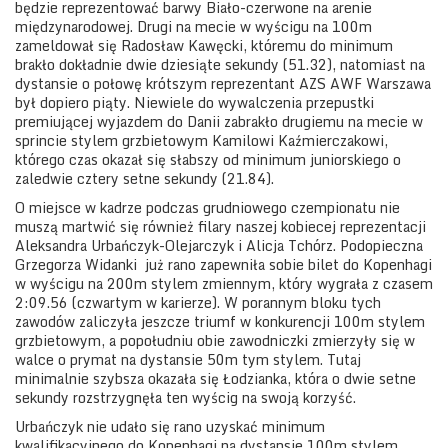
będzie reprezentować barwy Biało-czerwone na arenie
międzynarodowej. Drugi na mecie w wyścigu na 100m
zameldował się Radosław Kawęcki, któremu do minimum
brakło dokładnie dwie dziesiąte sekundy (51.32), natomiast na
dystansie o połowę krótszym reprezentant AZS AWF Warszawa
był dopiero piąty. Niewiele do wywalczenia przepustki
premiującej wyjazdem do Danii zabrakło drugiemu na mecie w
sprincie stylem grzbietowym Kamilowi Kaźmierczakowi,
którego czas okazał się słabszy od minimum juniorskiego o
zaledwie cztery setne sekundy (21.84).
O miejsce w kadrze podczas grudniowego czempionatu nie
muszą martwić się również filary naszej kobiecej reprezentacji
Aleksandra Urbańczyk-Olejarczyk i Alicja Tchórz. Podopieczna
Grzegorza Widanki
już rano zapewniła sobie bilet do Kopenhagi
w wyścigu na 200m stylem zmiennym, który wygrała z czasem
2:09.56 (czwartym w karierze). W porannym bloku tych
zawodów zaliczyła jeszcze triumf w konkurencji 100m stylem
grzbietowym, a popołudniu obie zawodniczki zmierzyły się w
walce o prymat na dystansie 50m tym stylem. Tutaj
minimalnie szybsza okazała się Łodzianka, która o dwie setne
sekundy rozstrzygnęła ten wyścig na swoją korzyść.
Urbańczyk nie udało się rano uzyskać minimum
kwalifikacyjnego do Kopenhagi na dystansie 100m stylem