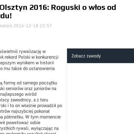
Olsztyn 2016: Roguski o włos od
rdu!
watera
2016-12-18 22:57
uświetnić rywalizację w
Zobacz zawody
ił rekord Polski w konkurencji
lepszym wynikem w historii
kło mu także do ustanowienia
ałą formę od samego początku
ki seniorów oraz juniorów na
 najlepszego wśród
lscy zawodnicy, a z toru
ki i to on właśnie prowadził po
trów najszybciej pokonał
ie na półmetku. W tym momencie
wił powetować sobie
zystkich rywali, wyłączając na
ego znakomity rezultat okazał