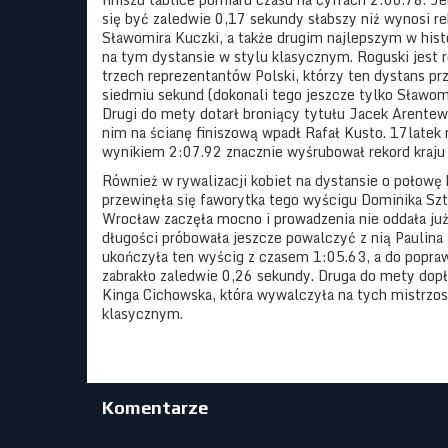
się być zaledwie 0,17 sekundy słabszy niż wynosi re
Sławomira Kuczki, a także drugim najlepszym w hist
na tym dystansie w stylu klasycznym. Roguski jest 
trzech reprezentantów Polski, którzy ten dystans pr
siedmiu sekund (dokonali tego jeszcze tylko Sławom
Drugi do mety dotarł broniący tytułu Jacek Arentewi
nim na ścianę finiszową wpadł Rafał Kusto. 17latek
wynikiem 2:07.92 znacznie wyśrubował rekord kraju 
Również w rywalizacji kobiet na dystansie o połowę 
przewinęła się faworytka tego wyścigu Dominika Szt
Wrocław zaczęła mocno i prowadzenia nie oddała już
długości próbowała jeszcze powalczyć z nią Paulina
ukończyła ten wyścig z czasem 1:05.63, a do popraw
zabrakło zaledwie 0,26 sekundy. Druga do mety dopł
Kinga Cichowska, która wywalczyła na tych mistrzo
klasycznym.
Komentarze