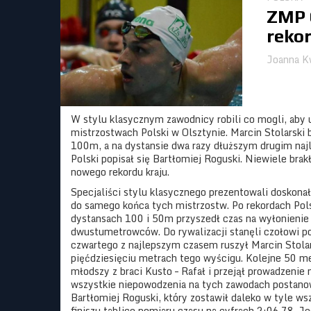
ZMP 
reko
Joanna K
W stylu klasycznym zawodnicy robili co mogli, aby 
mistrzostwach Polski w Olsztynie. Marcin Stolarski b
100m, a na dystansie dwa razy dłuższym drugim naj
Polski popisał się Bartłomiej Roguski. Niewiele bra
nowego rekordu kraju.
Specjaliści stylu klasycznego prezentowali doskon
do samego końca tych mistrzostw. Po rekordach Pols
dystansach 100 i 50m przyszedł czas na wyłonienie
dwustumetrowców. Do rywalizacji stanęli czołowi po
czwartego z najlepszym czasem ruszył Marcin Stolars
pięćdziesięciu metrach tego wyścigu. Kolejne 50 me
młodszy z braci Kusto – Rafał i przejął prowadzen
wszystkie niepowodzenia na tych zawodach postano
Bartłomiej Roguski, który zostawił daleko w tyle ws
finiszu tablice pomiaru czasu na cyfrach 2:06.78. J