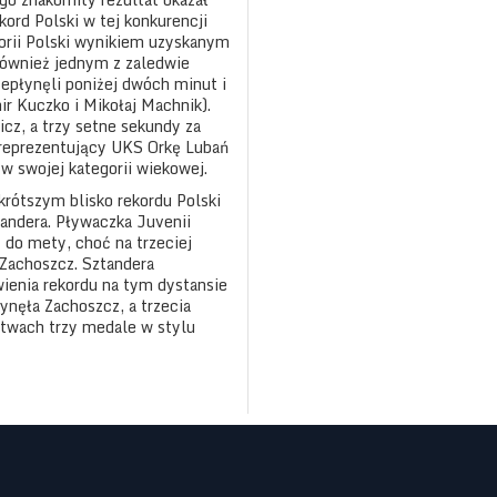
kord Polski w tej konkurencji
orii Polski wynikiem uzyskanym
również jednym z zaledwie
zepłynęli poniżej dwóch minut i
ir Kuczko i Mikołaj Machnik).
cz, a trzy setne sekundy za
 reprezentujący UKS Orkę Lubań
w swojej kategorii wiekowej.
krótszym blisko rekordu Polski
andera. Pływaczka Juvenii
 do mety, choć na trzeciej
 Zachoszcz. Sztandera
ienia rekordu na tym dystansie
ynęła Zachoszcz, a trzecia
stwach trzy medale w stylu