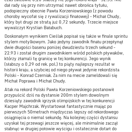
dał rady się przy nim utrzymać nawet obrońca tytułu,
podopieczny obecnie Pawła Korzeniowskiego (z powodu
choroby wycofał się z rywalizacji finałowej) – Michał Chudy,
który był drugi ze stratą już 0,72 sekundy. Trzecie miejsce
wywalczył Krystian Bałabuch.
Doskonałym wynikiem Cieślak popisał się także w finale sprintu
stylem motylkowym. Jako jedyny zawodnik finału przepłynął
dwie długości basenu poniżej dwudziestu trzech sekund –
22.93 i został drugim zawodnikiem wśród polskich pływaków,
którzy złamali tę granicę w tej konkurencji. Jego wynik
(słabszy o 0,29 od rek. pol.) to piąty najlepszy rezultat w
historii kraju, a szybciej od niego pływał jedynie rekordzista
Polski – Konrad Czerniak. Za nim na mecie zameldowali się
Michał Poprawa i Michał Chudy.
Atak na rekord Polski Pawła Korzeniowskiego postanowił
przypuścić dziś na dystansie 200m stylem dowolnym
dziesiąty zawodnik igrzysk olimpijskich w tej konkurencji
Kacper Majchrzak. Wystartował fantastycznie mając po
pierwszych 50metrach międzyczas lepszy od rekordowego
osiągnięcia o niemal sekundę. Na kolejnej części dystansu
uzyskał tej przewagi jeszcze więcej, ale minimalnie zaczął
słabnąc w drugiej połowie wyścigu i ostatecznie dotarł do