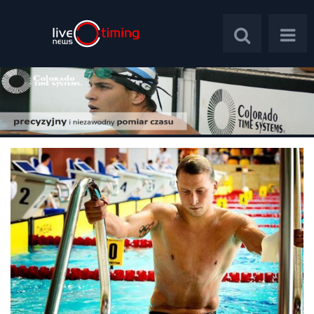
Polska
Świat
Wywiady
Plebiscyt
Psychologia