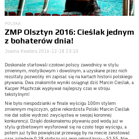
Obozy
POLSKA
ZMP Olsztyn 2016: Cieślak jednym
z bohaterów dnia!
Joanna Kwatera
2016-12-18 23:10
Doskonale startowali czołowi polscy zawodnicy w stylu
zmiennym, motylkowym i dowolnym, a uzyskane przez nich
rezultaty pozwoliły im zapisać się na kartach historii polskiego
pływania. Dwa znakomite wyniki osiągnął dziś Marcin Cieślak, a
Kacper Majchrzak wypływał najlepszy czas w stroju
tekstylnym!
Nie było niespodzianki w finale wyścigu 100m stylem
zmiennym mężczyzn, gdzie rekordzista Polski Marcin Cieślak
nie dał sobie wydrzeć zwycięstwa w swojej koronnej
konkurencji. Dzięki doskonałemu pływaniu pod wodą już w
stylu grzbietowym wysforował się na czoło tego wyścigu, a
potem już tylko powiększał przewagę by na mecie zanotować
czas zaledwie 0,28 słabszy niż jego rekord kraju – 52.55. Nie