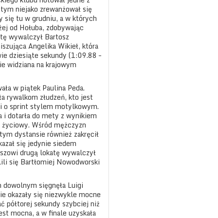
 tym niejako zrewanżował się
 się tu w grudniu, a w których
żej od Hołuba, zdobywając
atę wywalczył Bartosz
szująca Angelika Wikieł, która
ie dziesiąte sekundy (1:09.88 –
nie widziana na krajowym
ała w piątek Paulina Peda.
a rywalkom złudzeń, kto jest
zi o sprint stylem motylkowym.
 i dotarła do mety z wynikiem
d życiowy. Wśród mężczyzn
tym dystansie również zakręcił
okazał się jedynie siedem
niszowi drugą lokatę wywalczył
ili się Bartłomiej Nowodworski
 dowolnym sięgnęła Luigi
sie okazały się niezwykle mocne
ć półtorej sekundy szybciej niż
est mocna, a w finale uzyskała