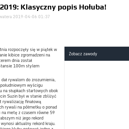
2019: Klasyczny popis Hołuba!
watera
2019-04-06 01:37
nia rozpoczęły się w piątek w
Zobacz zawody
anie kibice zgromadzeni na
terem dnia został
ystansie 100m stylem
 dał rywalom do zrozumienia,
opołudniowym wyścigu
iu na słupkach startowych obok
rcin Suzin był w stanie zbliżyć
t rywalizację finałową
ch rywali na półmetku o ponad
ąc na metę z czasem równe 59
łabszym niż jego rekord
wynosi aktualny rekord kraju.
ckiego klubu notował jedne z