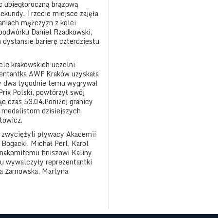
ąc ubiegłoroczną brązową
ekundy. Trzecie miejsce zajęła
aniach mężczyzn z kolei
 podwórku Daniel Rzadkowski,
 dystansie barierę czterdziestu
iele krakowskich uczelni
zentantka AWF Kraków uzyskała
y dwa tygodnie temu wygrywał
rix Polski, powtórzył swój
ąc czas 53.04.Poniżej granicy
o medalistom dzisiejszych
towicz.
 zwyciężyli pływacy Akademii
ogacki, Michał Perl, Karol
znakomitemu finiszowi Kaliny
cu wywalczyły reprezentantki
a Żarnowska, Martyna