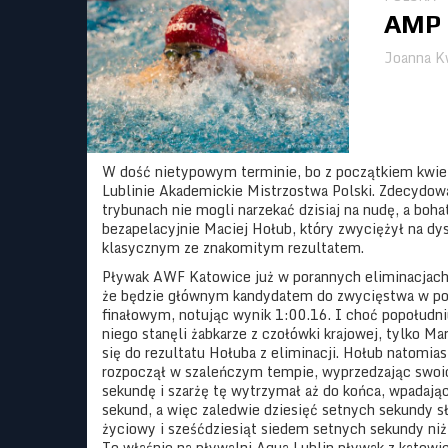
AMP 
Joanna K
W dość nietypowym terminie, bo z początkiem kwiet
Lublinie Akademickie Mistrzostwa Polski. Zdecydow
trybunach nie mogli narzekać dzisiaj na nudę, a boha
bezapelacyjnie Maciej Hołub, który zwyciężył na d
klasycznym ze znakomitym rezultatem.
Pływak AWF Katowice już w porannych eliminacjach
że będzie głównym kandydatem do zwycięstwa w p
finałowym, notując wynik 1:00.16. I choć popołudn
niego stanęli żabkarze z czołówki krajowej, tylko Ma
się do rezultatu Hołuba z eliminacji. Hołub natomias
rozpoczął w szaleńczym tempie, wyprzedzając swoi
sekundę i szarżę tę wytrzymał aż do końca, wpadaj
sekund, a więc zaledwie dziesięć setnych sekundy s
życiowy i sześćdziesiąt siedem setnych sekundy niż 
To właśnie na pływalni Aqua Lublin pływak z katowi