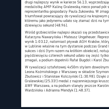
drugi najlepszy wynik w karierze 56.13, wyprzedzaj
medalistkę AMP Kalinę Gralewską nieco ponad pół s
reprezentantka gospodarzy Paula Żukowska. W zmag
triumfował powracający do rywalizacji na krajowym
któremu jako jedynemu udało się złamać dziś na tym
dziewięciu sekund (48.96).
Wśród grzbiecistów najlepsi okazali się przedstawic
Katarzyna Nawaryńska i Mateusz Ungeheuer. Repre
wynik 1:03.12, natomiast pływak AGH Kraków, któr
w Lublinie właśnie na tym dystansie podczas Grand P
sukces i dziś (tym razem na krótkim obiekcie), notuj
pięćdziesięciu czterech sekund udało się zejść tylk
zmagań, a podium dopełnili Rafał Bugdol i Karol Zbu
W rywalizacji sztafetowej 4x50m stylem dowolnym
Leona Koźmińskiego z Warszawy w składzie Szymon B
Zbutowicz i Stanisław Kolczyński (1:30.98). Dzięki 
Gralewskiej (25.33!) medal z najcenniejszego krusz
AWF Warszawa, a na podium stanęły jeszcze Karolin
Wardzińska i Adrianna Mendyk (1:48.37).