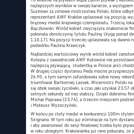
najlepszych wyników w swojej karierze, a występem
Suzinowi za zimowe mistrzostwa Polski, które odbyły
reprezentant AWF Kraków uplasował się pozycję wy
brązowy medal krajowego czempionatu. Trzecią lok
Bączkowski. Wśród kobiet zwyciężyła znakomicie fini
pokonała obrończynię tytułu Paulinę Urygę ponad dw
1.10.17). Na pozycji trzeciej uplasowała się dawno 
podwórku Paulina Krawczyk.
Najbardziej wartościowy wynik wśród kobiet zanotow
Kolejna z zawodniczek AWF Katowice nie pozostawił
najlepszą pływającą
studentką w Polsce jeśli chod
W drugiej części dystansu Peda mocno przyspieszyła
26.90, a tym samym zafundowała sobie nowy rekor
triumfował Bartłomiej Lassek. Wicemistrz Polski na 
się obok swojej życiówki, a czas jaki uzyskał 23.57 
setnych sekundy od niej słabszy. Dzięki dobremu fi
Michał Poprawa (23.74), a trzecim miejscem podziel
i Mateusz Wysoczyński.
W końcu po zloty medal w konkurencji 100m stylem
Sirignano. W tym roku już eliminacje na tym dystan
i aby awansować do sesji finałowej trzeba było pływa
w roku ubiegłym. Krakowianka już rano pokazała, że j