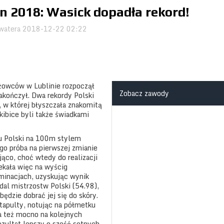
n 2018: Wasick dopadła rekord!
watera
2018-12-22 02:22
eżowców w Lublinie rozpoczął
Zobacz zawody
kończył. Dwa rekordy Polski
, w której błyszczała znakomitą
kibice byli także świadkami
u Polski na 100m stylem
go próba na pierwszej zmianie
co, choć wtedy do realizacji
ekała więc na wyścig
iminacjach, uzyskując wynik
dal mistrzostw Polski (54.98),
będzie dobrać jej się do skóry.
tapulty, notując na półmetku
ła też mocno na kolejnych
ezultat lepszy o sześć setnych