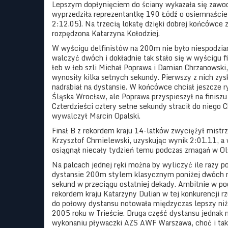
Lepszym dopłynięciem do ściany wykazała się zawo
wyprzedziła reprezentantkę 190 Łódź o osiemnaście
2:12.05). Na trzecią lokatę dzięki dobrej końcówce 
rozpędzona Katarzyna Kołodziej.
W wyścigu delfinistów na 200m nie było niespodzian
walczyć dwóch i dokładnie tak stało się w wyścigu 
łeb w łeb szli Michał Poprawa i Damian Chrzanowski
wynosiły kilka setnych sekundy. Pierwszy z nich zys
nadrabiał na dystansie. W końcówce chciał jeszcze 
Śląska Wrocław, ale Poprawa przyspieszył na finiszu
Czterdzieści cztery setne sekundy stracił do niego C
wywalczył Marcin Opalski.
Finał B z rekordem kraju 14-latków zwyciężył mistrz
Krzysztof Chmielewski, uzyskując wynik 2:01.11, a 
osiągnął niecały tydzień temu podczas zmagań w Ol
Na palcach jednej ręki można by wyliczyć ile razy po
dystansie 200m stylem klasycznym poniżej dwóch m
sekund w przeciągu ostatniej dekady. Ambitnie w po
rekordem kraju Katarzyny Dulian w tej konkurencji r
do połowy dystansu notowała międzyczas lepszy niż
2005 roku w Trieście. Druga część dystansu jednak n
wykonaniu pływaczki AZS AWF Warszawa, choć i tak