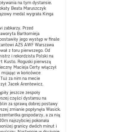
 pływania na tym dystansie.
lokaty Beata Maruszczyk
brązowy medal wygrała Kinga
i żabkarzy. Przed
faworyta Bartłomieja
postawiły jego występ w finale
entantowi AZS AWF Warszawa
ował z toru pierwszego. Od
strz i rekordzista Polski na
t Kusto. Roguski pierwszą
ieczny Macieja Certy włączył
 i mijając w końcówce
. Tuż za nim na mecie
czył Jacek Arentewicz.
ąpiły jeszcze zespoły
szej części dystansu na
lin za sprawą dobrej postawy
szej zmianie popłynęła Wasick.
ezentantka gospodarzy, a za nią
00m najszybciej pokonała
poniżej granicy dwóch minut i
 wyścigu. Następnie w drużynie