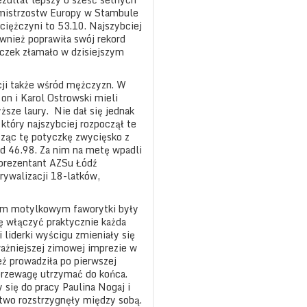
 mistrzostw Europy w Stambule
ciężczyni to 53.10. Najszybciej
ównież poprawiła swój rekord
czek złamało w dzisiejszym
ncji także wśród mężczyzn. W
 on i Karol Ostrowski mieli
ższe laury.
Nie dał się jednak
tóry najszybciej rozpoczął te
cząc tę potyczkę zwycięsko z
d 46.98. Za nim na metę wpadli
reprezentant AZSu Łódź
rywalizacji 18-latków,
lem motylkowym faworytki były
ę włączyć praktycznie każda
 liderki wyścigu zmieniały się
ażniejszej zimowej imprezie w
ż prowadziła po pierwszej
ą przewagę utrzymać do końca.
 się do pracy Paulina Nogaj i
two rozstrzygnęły między sobą.