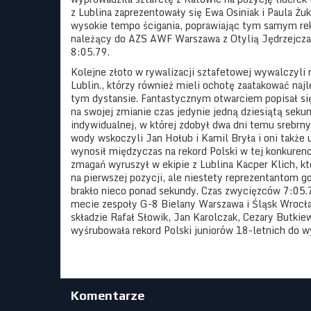
z Lublina zaprezentowały się Ewa Osiniak i Paula Żu
wysokie tempo ścigania, poprawiając tym samym rek
należący do AZS AWF Warszawa z Otylią Jędrzejczak
8:05.79.
Kolejne złoto w rywalizacji sztafetowej wywalczyl
Lublin., którzy również mieli ochotę zaatakować najl
tym dystansie. Fantastycznym otwarciem popisał się
na swojej zmianie czas jedynie jedną dziesiątą sekun
indywidualnej, w której zdobył dwa dni temu srebrny
wody wskoczyli Jan Hołub i Kamil Bryła i oni także 
wynosił międzyczas na rekord Polski w tej konkuren
zmagań wyruszył w ekipie z Lublina Kacper Klich, k
na pierwszej pozycji, ale niestety reprezentantom g
brakło nieco ponad sekundy. Czas zwycięzców 7:05.
mecie zespoły G-8 Bielany Warszawa i Śląsk Wrocła
składzie Rafał Słowik, Jan Karolczak, Cezary Butkiew
wyśrubowała rekord Polski juniorów 18-letnich do w
Komentarze