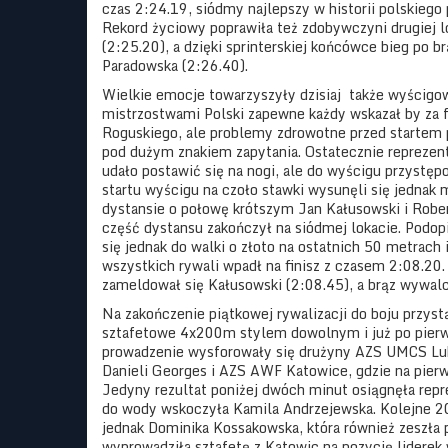
czas 2:24.19, siódmy najlepszy w historii polskiego
Rekord życiowy poprawiła też zdobywczyni drugiej 
(2:25.20), a dzięki sprinterskiej końcówce bieg po 
Paradowska (2:26.40).
Wielkie emocje towarzyszyły dzisiaj
także wyścigow
mistrzostwami Polski zapewne każdy wskazał by za 
Roguskiego, ale problemy zdrowotne przed startem 
pod dużym znakiem zapytania. Ostatecznie reprez
udało postawić się na nogi, ale do wyścigu przystęp
startu wyścigu na czoło stawki wysunęli się jednak mi
dystansie o połowę krótszym Jan Kałusowski i Rober
część dystansu zakończył na siódmej lokacie. Podop
się jednak do walki o złoto na ostatnich 50 metrach
wszystkich rywali wpadł na finisz z czasem 2:08.20
zameldował się Kałusowski (2:08.45), a brąz wywal
Na zakończenie piątkowej rywalizacji do boju przyst
sztafetowe 4x200m stylem dowolnym i już po pierw
prowadzenie wysforowały się drużyny AZS UMCS Lub
Danieli Georges i AZS AWF Katowice, gdzie na pierw
Jedyny rezultat poniżej dwóch minut osiągnęła repr
do wody wskoczyła Kamila Andrzejewska. Kolejne 2
jednak Dominika Kossakowska, która również zeszła 
wyprowadziła sztafetę z Katowic na pozycję liderek