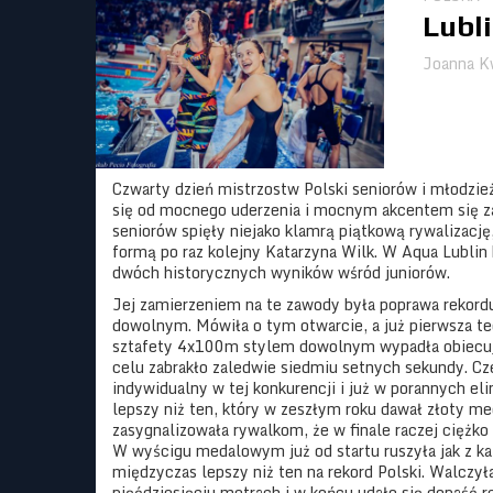
Lubli
Joanna K
Czwarty dzień mistrzostw Polski seniorów i młodzi
się od mocnego uderzenia i mocnym akcentem się za
seniorów spięły niejako klamrą piątkową rywalizację
formą po raz kolejny Katarzyna Wilk. W Aqua Lublin 
dwóch historycznych wyników wśród juniorów.
Jej zamierzeniem na te zawody była poprawa rekord
dowolnym. Mówiła o tym otwarcie, a już pierwsza te
sztafety 4x100m stylem dowolnym wypadła obiecują
celu zabrakło zaledwie siedmiu setnych sekundy. Cz
indywidualny w tej konkurencji i już w porannych el
lepszy niż ten, który w zeszłym roku dawał złoty me
zasygnalizowała rywalkom, że w finale raczej ciężko 
W wyścigu medalowym już od startu ruszyła jak z ka
międzyczas lepszy niż ten na rekord Polski. Walczy
pięćdziesięciu metrach i w końcu udało się dopaść r