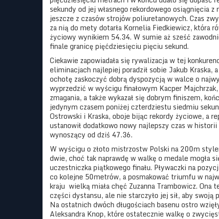
sekundy od jej własnego rekordowego osiągnięcia z
jeszcze z czasów strojów poliuretanowych. Czas zwy
za nią do mety dotarła Kornelia Fiedkiewicz, która r
życiowy wynikiem 54.34. W sumie aż sześć zawodni
finale granicę pięćdziesięciu pięciu sekund.
Ciekawie zapowiadała się rywalizacja w tej konkure
eliminacjach najlepiej poradził sobie Jakub Kraska, a
ochotę zaskoczyć dobrą dyspozycją w walce o najwy
wyprzedzić w wyścigu finałowym Kacper Majchrzak, k
zmagania, a także wykazał się dobrym finiszem, koń
jedynym czasem poniżej czterdziestu siedmiu sekun
Ostrowski i Kraska, oboje bijąc rekordy życiowe, a 
ustanowił dodatkowo nowy najlepszy czas w historii 
wynoszący od dziś 47.36.
W wyścigu o złoto mistrzostw Polski na 200m sty
dwie, choć tak naprawdę w walkę o medale mogła si
uczestniczka piątkowego finału. Pływaczki na pozycji
co kolejne 50metrów, a posmakować triumfu w najw
kraju
wielką miała chęć Zuzanna Trambowicz. Ona te
części dystansu, ale nie starczyło jej sił, aby swoj
Na ostatnich dwóch długościach basenu ostro wzięły
Aleksandra Knop, które ostatecznie walkę o zwycięs