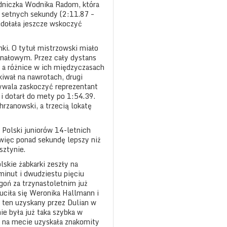
dniczka Wodnika Radom, która
 setnych sekundy (2:11.87 –
zdołała jeszcze wskoczyć
ki. O tytuł mistrzowski miało
finałowym. Przez cały dystans
, a różnice w ich międzyczasach
kiwał na nawrotach, drugi
rywala zaskoczyć reprezentant
 i dotarł do mety po 1:54.39.
hrzanowski, a trzecią lokatę
 Polski juniorów 14-letnich
więc ponad sekundę lepszy niż
sztynie.
lskie żabkarki zeszły na
inut i dwudziestu pięciu
goń za trzynastoletnim już
zuciła się Weronika Hallmann i
 ten uzyskany przez Dulian w
ie była już taka szybka w
 na mecie uzyskała znakomity