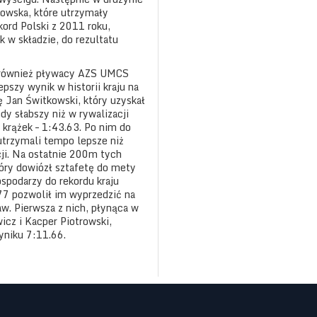
kowska, które utrzymały
ord Polski z 2011 roku,
 w składzie, do rezultatu
i również pływacy AZS UMCS
epszy wynik w historii kraju na
 Jan Świtkowski, który uzyskał
dy słabszy niż w rywalizacji
 krążek – 1:43.63. Po nim do
utrzymali tempo lepsze niż
cji. Na ostatnie 200m tych
tóry dowiózł sztafetę do mety
ospodarzy do rekordu kraju
77 pozwolił im wyprzedzić na
w. Pierwsza z nich, płynąca w
icz i Kacper Piotrowski,
yniku 7:11.66.