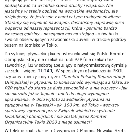
podziękować za wszelkie słowa otuchy i wsparcia. Nie
jesteśmy w stanie odpisać na wszystkie wiadomości, ale
dziękujemy, że jesteście z nami w tych trudnych chwilach.
Staramy się wspierać nawzajem, dostaliśmy naprawdę dużo
wsparcia od naszej reprezentacji, która - pomimo bardzo
wczesnej godziny - pożegnała nas na stojąco -
mówiła do
swoich obserwujących zawodniczka Juvenii w trakcie podróży
busem na lotnisko w Tokio.
Do sytuacji pływackiej kadry ustosunkował się Polski Komitet
Olimpijski, który nie czekał na ruch PZP (nie czekali też
zawodnicy, już w sobotę apelujący o natychmiastową dymisję
zarządu - więcej
TUTAJ
). W specjalnym oświadczeniu PKOl
czytamy między innymi, że:
"Korekta Polskiej Reprezentacji
Olimpijskiej w pływaniu to konieczność wynikająca z faktu, że
PZP zgłosił do startu za dużo zawodników, a nie wszyscy – jak
się okazało już w Japonii – mieli do niego wymagane
uprawnienia. W dniu wylotu zawodników pływania na
zgrupowanie w Takasaki – ok. 100 km. od Tokio – wszyscy
sportowcy zgłoszeni przez Związek widnieli w systemie
kwalifikacji olimpijskich i nie zostali przez Komitet
Organizacyjny Tokio 2020 z niego usunięci"
.
W tekście znalazła się też wypowiedź Marcina Nowaka, Szefa