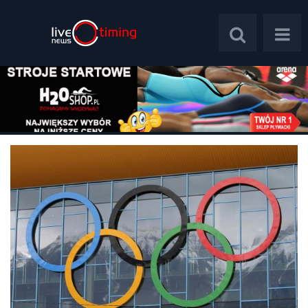
Polska
Świat
Wywiady
Plebiscyt
Psychologia