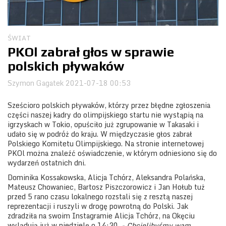
Obozy
ŚWIAT
PKOl zabrał głos w sprawie
polskich pływaków
Szymon Gagatek
2021-07-18 00:53
Sześcioro polskich pływaków, którzy przez błędne zgłoszenia
części naszej kadry do olimpijskiego startu nie wystąpią na
igrzyskach w Tokio, opuściło już zgrupowanie w Takasaki i
udało się w podróż do kraju. W międzyczasie głos zabrał
Polskiego Komitetu Olimpijskiego. Na stronie internetowej
PKOl można znaleźć oświadczenie, w którym odniesiono się do
wydarzeń ostatnich dni.
Dominika Kossakowska, Alicja Tchórz, Aleksandra Polańska,
Mateusz Chowaniec, Bartosz Piszczorowicz i Jan Hołub tuż
przed 5 rano czasu lokalnego rozstali się z resztą naszej
reprezentacji i ruszyli w drogę powrotną do Polski. Jak
zdradziła na swoim Instagramie Alicja Tchórz, na Okęciu
wylądują już w niedzielę o 14:30.
- Chcielibyśmy wam