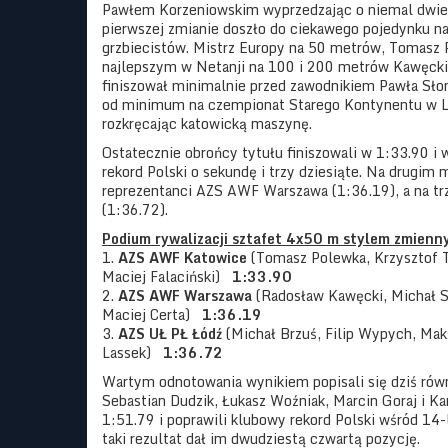
Pawłem Korzeniowskim wyprzedzając o niemal dwie 
pierwszej zmianie doszło do ciekawego pojedynku n
grzbiecistów. Mistrz Europy na 50 metrów, Tomasz P
najlepszym w Netanji na 100 i 200 metrów Kawęcki
finiszował minimalnie przed zawodnikiem Pawła Słom
od minimum na czempionat Starego Kontynentu w Lo
rozkręcając katowicką maszynę.
Ostatecznie obrońcy tytułu finiszowali w 1:33.90 i
rekord Polski o sekundę i trzy dziesiąte. Na drugim m
reprezentanci AZS AWF Warszawa (1:36.19), a na t
(1:36.72).
Podium rywalizacji sztafet 4x50 m stylem zmien
1.
AZS AWF Katowice
(Tomasz Polewka, Krzysztof To
Maciej Falaciński)
1:33.90
2.
AZS AWF Warszawa
(Radosław Kawęcki, Michał S
Maciej Certa)
1:36.19
3.
AZS UŁ PŁ Łódź
(Michał Brzuś, Filip Wypych, Maks
Lassek)
1:36.72
Wartym odnotowania wynikiem popisali się dziś równ
Sebastian Dudzik, Łukasz Woźniak, Marcin Goraj i Ka
1:51.79 i poprawili klubowy rekord Polski wśród 14-
taki rezultat dał im dwudziestą czwartą pozycję.