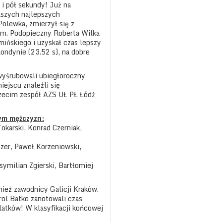
i pół sekundy! Już na
aszych najlepszych
olewka, zmierzył się z
m. Podopieczny Roberta Wilka
ińskiego i uzyskał czas lepszy
ndynie (23.52 s), na dobre
 wyśrubowali ubiegłoroczny
iejscu znaleźli się
rzecim zespół AZS UŁ PŁ Łódź
nym mężczyzn:
karski, Konrad Czerniak,
zer, Paweł Korzeniowski,
ymilian Zgierski, Bartłomiej
ież zawodnicy Galicji Kraków.
rol Batko zanotowali czas
latków! W klasyfikacji końcowej