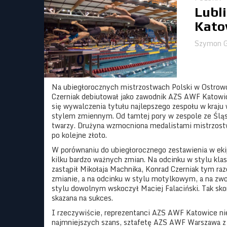
Lubli
Katow
Szymon G
Na ubiegłorocznych mistrzostwach Polski w Ostrow
Czerniak debiutował jako zawodnik AZS AWF Katowic
się wywalczenia tytułu najlepszego zespołu w kraju 
stylem zmiennym. Od tamtej pory w zespole ze Śląs
twarzy. Drużyna wzmocniona medalistami mistrzostw
po kolejne złoto.
W porównaniu do ubiegłorocznego zestawienia w eki
kilku bardzo ważnych zmian. Na odcinku w stylu kla
zastąpił Mikołaja Machnika, Konrad Czerniak tym raz
zmianie, a na odcinku w stylu motylkowym, a na zwo
stylu dowolnym wskoczył Maciej Falaciński. Tak sk
skazana na sukces.
I rzeczywiście, reprezentanci AZS AWF Katowice ni
najmniejszych szans, sztafetę AZS AWF Warszawa 