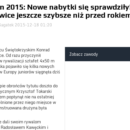
n 2015: Nowe nabytki się sprawdziły
ice jeszcze szybsze niż przed rokie
agatek
2015-12-18 01:20
cu Świętokrzyskim Konrad
Zobacz zawody
e. Od razu przyczynił
w rywalizacji sztafet 4x50 m
ka pojawiło się kilka nowych
 Europy juniorów sięgnęła dziś
pie obrońców tytułu doszło do
sycznym Krzysztof Tokarski
em popłynął nie na ostatniej
lnione przez niego miejsce w
onstruowana drużyna była
e dali swoim rywalom
z Radosławem Kawęckim i