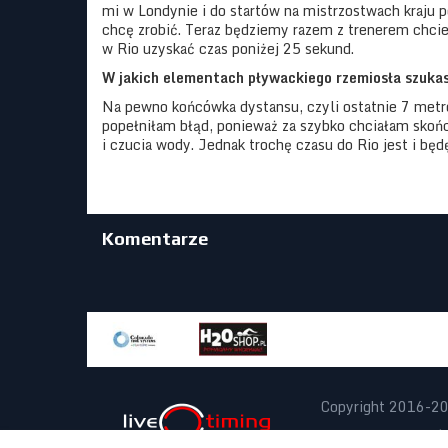
mi w Londynie i do startów na mistrzostwach kraju 
chcę zrobić. Teraz będziemy razem z trenerem chciel
w Rio uzyskać czas poniżej 25 sekund.
W jakich elementach pływackiego rzemiosła szuka
Na pewno końcówka dystansu, czyli ostatnie 7 metr
popełniłam błąd, ponieważ za szybko chciałam skońc
i czucia wody. Jednak trochę czasu do Rio jest i będę
Komentarze
Copyright 2016-2
Projekt:
noxx.pl
|