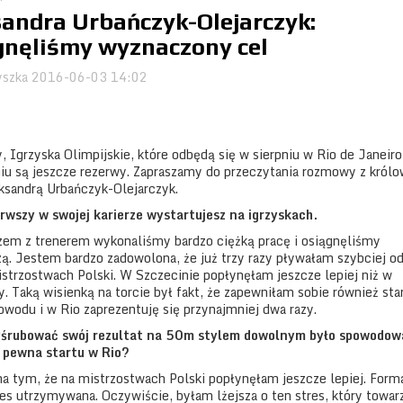
sandra Urbańczyk-Olejarczyk:
gnęliśmy wyznaczony cel
yszka
2016-06-03 14:02
, Igrzyska Olimpijskie, które odbędą się w sierpniu w Rio de Janeir
niu są jeszcze rezerwy. Zapraszamy do przeczytania rozmowy z król
ksandrą Urbańczyk-Olejarczyk.
erwszy w swojej karierze wystartujesz na igrzyskach.
azem z trenerem wykonaliśmy bardzo ciężką pracę i osiągnęliśmy
zą. Jestem bardzo zadowolona, że już trzy razy pływałam szybciej o
strzostwach Polski. W Szczecinie popłynęłam jeszcze lepiej niż w
. Taką wisienką na torcie był fakt, że zapewniłam sobie również sta
owodu i w Rio zaprezentuję się przynajmniej dwa razy.
j wyśrubować swój rezultat na 50m stylem dowolnym było spowodo
uż pewna startu w Rio?
a tym, że na mistrzostwach Polski popłynęłam jeszcze lepiej. Form
kres utrzymywana. Oczywiście, byłam lżejsza o ten stres, który towar