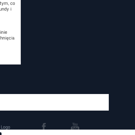
 tym, co
undy i
inie
chnięcia
Logo