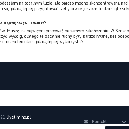
podeszłam na totalnym luzie, ale bardzo mocno skoncentrowana nad
i się jak najlepiej przygotować, żeby urwać jeszcze te dziesiąte sek
sz największych rezerw?
ów. Muszę jak najwięcej pracować na samym zakończeniu. W Szczec
zyć wyścig, dlatego te ostatnie ruchy były bardzo rwane, bez odep
 chciała ten okres jak najlepiej wykorzystać.
021
livetiming.pl
Kontakt
Realizacja:
lab42.pl