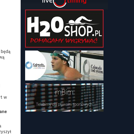
o będą
ową
d
rt w
wane
a
zyszył