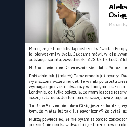
Alek
Osią
Marcin R
Mimo, że jest medalistką mistrzostw świata i Europy
jej pierwszymi w życiu. Jak sama mówi, w jej pływa
polskiego sprintu, zawodniczką AZS UŁ PŁ Łódź, Ale
Można powiedzieć, że wreszcie się udało. Po raz pi
Dokładnie tak. (śmiech) Teraz emocję już opadły. R
wyznaczony wcześniej cel. Te wyniki po prostu cies
wymaganego czasu - dwa razy w Londynie i raz na mi
Londynie, co tylko pokazuję, że mam jeszcze rezerwy
naszej sztafecie. Jestem bardzo szczęśliwa z tego p
To, że w Szczecinie udało Ci się jeszcze bardzie
tym, że miałaś już taki luz psychiczny? Że byłaś j
Muszę powiedzieć, że nie byłam za bardzo zaskoczon
przecież nie ucieka w dwa dni i jest przez pewien o