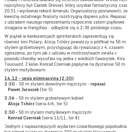
najszybszy był Caeleb Dressel, który uzyskał fantastyczny czas
20.51 i wyrównał rekord Ameryki. Organizatorzy postanowili, że
kwestię ostatniego finalisty rozstrzygną dopiero jutro. Repasaż
z udziałem naszego reprezentanta rozpocznie zatem piątkowe
zmagania w Hangzhou - odbędzie się o 2:30 polskiego czasu.
W piątek w konkurencjach sprinterskich zaprezentują się
również inni Polacy. Alicja Tchórz powalczy o półfinał na 50 m
stylem grzbietowym, przystępując do rywalizacji z 4. czasem
zgłoszenia, po tym jak z udziału w mistrzostwach świata z
powodu choroby wycofała się jedna z wielkich faworytek, Kira
Toussaint. Z kolei Konrad Czerniak popłynie na dystansie 50 m
stylem motylkowym.
14.12 – sesja eliminacyjna (2:30)
2:30
- 50 m stylem dowolnym mężczyzn -
repasaż
Paweł Juraszek
(tor 5)
2:36
– 50 m stylem grzbietowym kobiet
Alicja Tchórz
(seria 6/6, tor 5)
2:50
– 50 m stylem motylkowym mężczyzn
Konrad Czerniak
(seria 11/11, tor 8)
Jednym z najważniejszych wydarzeń czwartkowego popołudnia
był rekord świata na dystansie 200 m stylem klasycznym