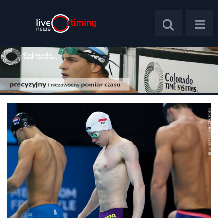
Polska
Świat
Wywiady
Plebiscyt
Psychologia