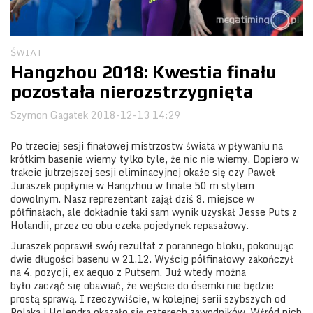
Obozy
ŚWIAT
Hangzhou 2018: Kwestia finału
pozostała nierozstrzygnięta
Szymon Gagatek
2018-12-13 14:29
Po trzeciej sesji finałowej mistrzostw świata w pływaniu na
krótkim basenie wiemy tylko tyle, że nic nie wiemy. Dopiero w
trakcie jutrzejszej sesji eliminacyjnej okaże się czy Paweł
Juraszek popłynie w Hangzhou w finale 50 m stylem
dowolnym. Nasz reprezentant zajął dziś 8. miejsce w
półfinałach, ale dokładnie taki sam wynik uzyskał Jesse Puts z
Holandii, przez co obu czeka pojedynek repasażowy.
Juraszek poprawił swój rezultat z porannego bloku, pokonując
dwie długości basenu w 21.12. Wyścig półfinałowy zakończył
na 4. pozycji, ex aequo z Putsem. Już wtedy można
było zacząć się obawiać, że wejście do ósemki nie będzie
prostą sprawą. I rzeczywiście, w kolejnej serii szybszych od
Polaka i Holendra okazało się czterech zawodników. Wśród nich