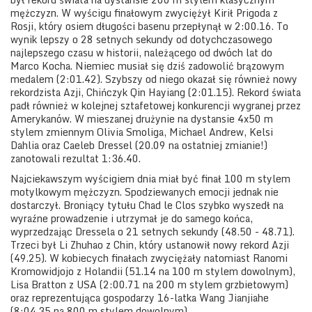
mężczyzn. W wyścigu finałowym zwyciężył Kirił Prigoda z
Rosji, który osiem długości basenu przepłynął w 2:00.16. To
wynik lepszy o 28 setnych sekundy od dotychczasowego
najlepszego czasu w historii, należącego od dwóch lat do
Marco Kocha. Niemiec musiał się dziś zadowolić brązowym
medalem (2:01.42). Szybszy od niego okazał się również nowy
rekordzista Azji, Chińczyk Qin Hayiang (2:01.15). Rekord świata
padł również w kolejnej sztafetowej konkurencji wygranej przez
Amerykanów. W mieszanej drużynie na dystansie 4x50 m
stylem zmiennym Olivia Smoliga, Michael Andrew, Kelsi
Dahlia oraz Caeleb Dressel (20.09 na ostatniej zmianie!)
zanotowali rezultat 1:36.40.
Najciekawszym wyścigiem dnia miał być finał 100 m stylem
motylkowym mężczyzn. Spodziewanych emocji jednak nie
dostarczył. Broniący tytułu Chad le Clos szybko wyszedł na
wyraźne prowadzenie i utrzymał je do samego końca,
wyprzedzając Dressela o 21 setnych sekundy (48.50 - 48.71).
Trzeci był Li Zhuhao z Chin, który ustanowił nowy rekord Azji
(49.25). W kobiecych finałach zwyciężały natomiast Ranomi
Kromowidjojo z Holandii (51.14 na 100 m stylem dowolnym),
Lisa Bratton z USA (2:00.71 na 200 m stylem grzbietowym)
oraz reprezentująca gospodarzy 16-latka Wang Jianjiahe
(8:04.35 na 800 m stylem dowolnym).