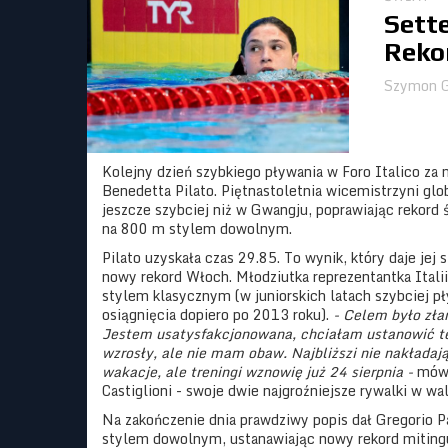
Sette
Reko
Szymon G
Kolejny dzień szybkiego pływania w Foro Italico za
Benedetta Pilato. Piętnastoletnia wicemistrzyni gl
jeszcze szybciej niż w Gwangju, poprawiając rekord 
na 800 m stylem dowolnym.
Pilato uzyskała czas 29.85. To wynik, który daje jej 
nowy rekord Włoch. Młodziutka reprezentantka Italii
stylem klasycznym (w juniorskich latach szybciej 
osiągnięcia dopiero po 2013 roku).
- Celem było zła
Jestem usatysfakcjonowana, chciałam ustanowić ten
wzrosły, ale nie mam obaw. Najbliższi nie nakładają 
wakacje, ale treningi wznowię już 24 sierpnia -
mówił
Castiglioni - swoje dwie najgroźniejsze rywalki w wa
Na zakończenie dnia prawdziwy popis dał Gregorio 
stylem dowolnym, ustanawiając nowy rekord mitingu