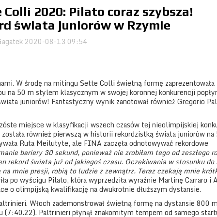
 Colli 2020: Pilato coraz szybsza!
rd świata juniorów w Rzymie
agatek
2020-08-13 09:54
 nami. W środę na mitingu Sette Colli świetną formę zaprezentowała
obu na 50 m stylem klasycznym w swojej koronnej konkurencji popły
świata juniorów! Fantastyczny wynik zanotował również Gregorio Palt
szóste miejsce w klasyfikacji wszech czasów tej nieolimpijskiej konku
 została również pierwszą w historii rekordzistką świata juniorów na
pływała Ruta Meilutyte, ale FINA zaczęła odnotowywać rekordowe
manie bariery 30 sekund, ponieważ nie zrobiłam tego od zeszłego r
 rekord świata już od jakiegoś czasu. Oczekiwania w stosunku do
na mnie presji, robią to ludzie z zewnątrz. Teraz czekają mnie krót
a po wyścigu Pilato, która wyprzedziła wyraźnie Martinę Carraro i 
lce o olimpijską kwalifikację na dwukrotnie dłuższym dystansie.
Paltrinieri. Włoch zademonstrował świetną formę na dystansie 800 
 (7:40.22). Paltrinieri płynął znakomitym tempem od samego start