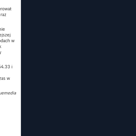
erował
 raz
nie
ejszej
wodach w
k
y
4.33 i
zas w
luemedia