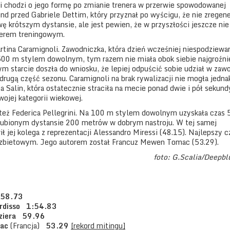
li chodzi o jego formę po zmianie trenera w przerwie spowodowanej
d przed Gabriele Dettim, który przyznał po wyścigu, że nie zregen
 krótszym dystansie, ale jest pewien, że w przyszłości jeszcze nie
nerem treningowym.
rtina Caramignoli. Zawodniczka, która dzień wcześniej niespodziewa
500 m stylem dowolnym, tym razem nie miała obok siebie najgroźni
m starcie doszła do wniosku, że lepiej odpuścić sobie udział w za
drugą część sezonu. Caramignoli na brak rywalizacji nie mogła jedna
a Salin, która ostatecznie straciła na mecie ponad dwie i pół sekund
wojej kategorii wiekowej.
też Federica Pellegrini. Na 100 m stylem dowolnym uzyskała czas 5
lubionym dystansie 200 metrów w dobrym nastroju. W tej samej
 jej kolega z reprezentacji Alessandro Miressi (48.15). Najlepszy c
 grzbietowym. Jego autorem został Francuz Mewen Tomac (53.29).
foto: G.Scalia/Deepb
 58.73
urdisso 1:54.83
nziera 59.96
ac
(Francja)
53.29
[rekord mitingu]