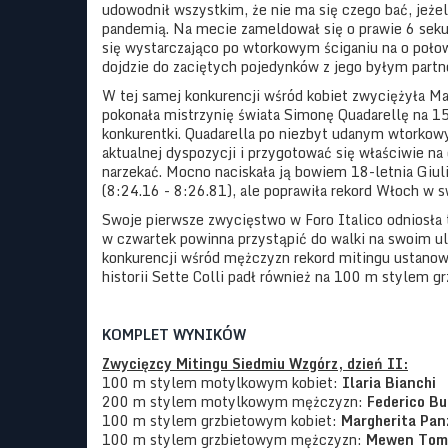
udowodnił wszystkim, że nie ma się czego bać, jeże
pandemią. Na mecie zameldował się o prawie 6 sekun
się wystarczająco po wtorkowym ściganiu na o połowę
dojdzie do zaciętych pojedynków z jego byłym part
W tej samej konkurencji wśród kobiet zwyciężyła Ma
pokonała mistrzynię świata Simonę Quadarellę na 1
konkurentki. Quadarella po niezbyt udanym wtorkowy
aktualnej dyspozycji i przygotować się właściwie na 
narzekać. Mocno naciskała ją bowiem 18-letnia Giuli
(8:24.16 - 8:26.81), ale poprawiła rekord Włoch w s
Swoje pierwsze zwycięstwo w Foro Italico odniosła 
w czwartek powinna przystąpić do walki na swoim u
konkurencji wśród mężczyzn rekord mitingu ustanowił
historii Sette Colli padł również na 100 m stylem
KOMPLET WYNIKÓW
Zwycięzcy Mitingu Siedmiu Wzgórz, dzień II:
100 m stylem motylkowym kobiet:
Ilaria Bianchi
200 m stylem motylkowym mężczyzn:
Federico B
100 m stylem grzbietowym kobiet:
Margherita Pa
100 m stylem grzbietowym mężczyzn:
Mewen Tom