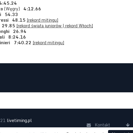
 4:45.24
to
(Węgry)
4:12.66
ini 54.33
iressi 48.15
[rekord mitingu]
o 29.85
[rekord świata juniorów | rekord Włoch]
nenghi 26.94
noli 8:24.16
rinieri 7:40.22
[rekord mitingu]
021
livetiming.pl
Kontakt
Realizacja:
lab42.pl