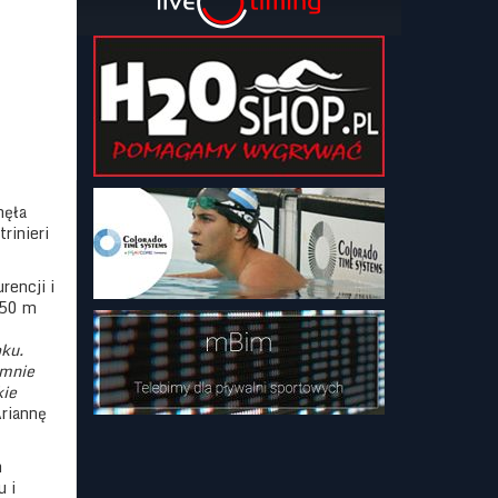
nęła
rinieri
rencji i
 50 m
oku.
 mnie
kie
Ariannę
m
u i