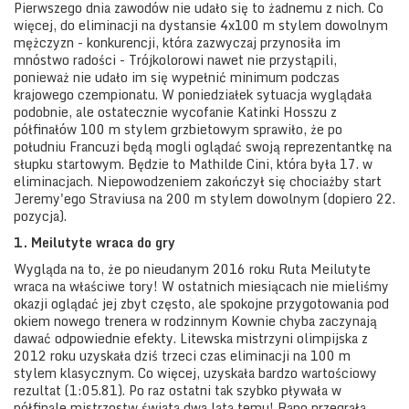
Pierwszego dnia zawodów nie udało się to żadnemu z nich. Co
więcej, do eliminacji na dystansie 4x100 m stylem dowolnym
mężczyzn - konkurencji, która zazwyczaj przynosiła im
mnóstwo radości - Trójkolorowi nawet nie przystąpili,
ponieważ nie udało im się wypełnić minimum podczas
krajowego czempionatu. W poniedziałek sytuacja wyglądała
podobnie, ale ostatecznie wycofanie Katinki Hosszu z
półfinałów 100 m stylem grzbietowym sprawiło, że po
południu Francuzi będą mogli oglądać swoją reprezentantkę na
słupku startowym. Będzie to Mathilde Cini, która była 17. w
eliminacjach. Niepowodzeniem zakończył się chociażby start
Jeremy'ego Straviusa na 200 m stylem dowolnym (dopiero 22.
pozycja).
1. Meilutyte wraca do gry
Wygląda na to, że po nieudanym 2016 roku Ruta Meilutyte
wraca na właściwe tory! W ostatnich miesiącach nie mieliśmy
okazji oglądać jej zbyt często, ale spokojne przygotowania pod
okiem nowego trenera w rodzinnym Kownie chyba zaczynają
dawać odpowiednie efekty. Litewska mistrzyni olimpijska z
2012 roku uzyskała dziś trzeci czas eliminacji na 100 m
stylem klasycznym. Co więcej, uzyskała bardzo wartościowy
rezultat (1:05.81). Po raz ostatni tak szybko pływała w
półfinale mistrzostw świata dwa lata temu! Rano przegrała