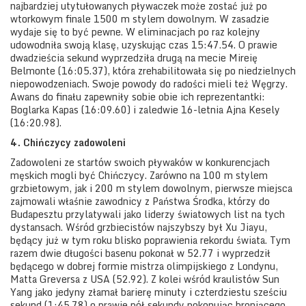
najbardziej utytułowanych pływaczek może zostać już po
wtorkowym finale 1500 m stylem dowolnym. W zasadzie
wydaje się to być pewne. W eliminacjach po raz kolejny
udowodniła swoją klasę, uzyskując czas 15:47.54. O prawie
dwadzieścia sekund wyprzedziła drugą na mecie Mireię
Belmonte (16:05.37), która zrehabilitowała się po niedzielnych
niepowodzeniach. Swoje powody do radości mieli też Węgrzy.
Awans do finału zapewniły sobie obie ich reprezentantki:
Boglarka Kapas (16:09.60) i zaledwie 16-letnia Ajna Kesely
(16:20.98).
4. Chińczycy zadowoleni
Zadowoleni ze startów swoich pływaków w konkurencjach
męskich mogli być Chińczycy. Zarówno na 100 m stylem
grzbietowym, jak i 200 m stylem dowolnym, pierwsze miejsca
zajmowali właśnie zawodnicy z Państwa Środka, którzy do
Budapesztu przylatywali jako liderzy światowych list na tych
dystansach. Wśród grzbiecistów najszybszy był Xu Jiayu,
będący już w tym roku blisko poprawienia rekordu świata. Tym
razem dwie długości basenu pokonał w 52.77 i wyprzedził
będącego w dobrej formie mistrza olimpijskiego z Londynu,
Matta Greversa z USA (52.92). Z kolei wśród kraulistów Sun
Yang jako jedyny złamał barierę minuty i czterdziestu sześciu
sekund (1:45.78),o prawie pół sekundy pokonując broniącego