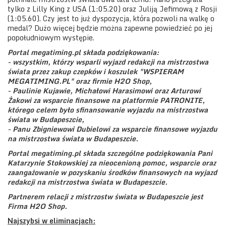
tylko z Lilly King z USA (1:05.20) oraz Juliją Jefimową z Rosji
(1:05.60). Czy jest to już dyspozycja, która pozwoli na walkę o
medal? Dużo więcej będzie można zapewne powiedzieć po jej
popołudniowym występie.
Portal megatiming.pl składa podziękowania:
- wszystkim, którzy wsparli wyjazd redakcji na mistrzostwa
świata przez zakup czepków i koszulek "WSPIERAM
MEGATIMING.PL" oraz firmie H2O Shop,
- Paulinie Kujawie, Michałowi Harasimowi oraz Arturowi
Żakowi za wsparcie finansowe na platformie PATRONITE,
którego celem było sfinansowanie wyjazdu na mistrzostwa
świata w Budapeszcie,
- Panu Zbigniewowi Dubielowi za wsparcie finansowe wyjazdu
na mistrzostwa świata w Budapeszcie.
Portal megatiming.pl składa szczególne podziękowania Pani
Katarzynie Stokowskiej za nieocenioną pomoc, wsparcie oraz
zaangażowanie w pozyskaniu środków finansowych na wyjazd
redakcji na mistrzostwa świata w Budapeszcie.
Partnerem relacji z mistrzostw świata w Budapeszcie jest
Firma H2O Shop.
Najszybsi w eliminacjach: