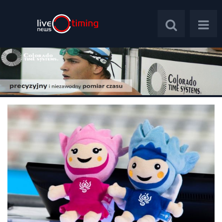
Polska
Świat
Wywiady
Plebiscyt
Psychologia