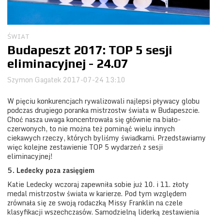
Obozy
ŚWIAT
Budapeszt 2017: TOP 5 sesji
eliminacyjnej - 24.07
Szymon Gagatek
2017-07-24 13:10
W pięciu konkurencjach rywalizowali najlepsi pływacy globu
podczas drugiego poranka mistrzostw świata w Budapeszcie.
Choć nasza uwaga koncentrowała się głównie na biało-
czerwonych, to nie można też pominąć wielu innych
ciekawych rzeczy, których byliśmy świadkami. Przedstawiamy
więc kolejne zestawienie TOP 5 wydarzeń z sesji
eliminacyjnej!
5. Ledecky poza zasięgiem
Katie Ledecky wczoraj zapewniła sobie już 10. i 11. złoty
medal mistrzostw świata w karierze. Pod tym względem
zrównała się ze swoją rodaczką Missy Franklin na czele
klasyfikacji wszechczasów. Samodzielną liderką zestawienia