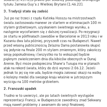
tytułu Jamesa Guy'a z Wielkiej Brytanii (1:46.22).
3.
Tradycji stało się zadość
Już po raz trzeci z rzędu Katinka Hosszu na mistrzostwach
świata zastosowała manewr ze startem w eliminacjach 100 m
stylem grzbietowym, uzyskaniem świetnego wyniku, a
następnie wycofaniem się z dalszej rywalizacji. Po rezygnacji
ze startu w półfinałach zawodów w Barcelonie w 2013 roku i w
Kazaniu dwa lata później, przyszedł czas na Budapeszt. Nawet
przed własną publicznością Żelazna Dama postanowiła skupić
się jedynie na finale 200 m stylem zmiennym, który zakończy
sesję popołudniową i (wszystko na to wskazuje) będzie
pięknym zwieńczeniem dnia dla kibiców obecnych w Dunaj
Arenie. Być może podopieczna Shane'a Tusupa ma w planach
atak na rekord świata, który do dziś wynosi 2:06.12. Jeżeli
jednak to jej się nie uda, będzie mogła żałować okazji na walkę
o kolejny medal dla swojego kraju właśnie w jutrzejszym
wyścigu na 100 metrów grzbietem.
2.
Francuski upadek
Trudno w to uwierzyć, ale po latach świetnych występów
reprezentacji Francji, w Budapeszcie zawodnicy znad Sekwany
mają nawet problemy z awansem do sesji finałowej.