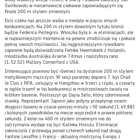
Świtkowski w niesamowicie ciekawie zapowiadającym się
finale 200 m stylem zmiennym.
Dziś czeka nas jeszcze walka o medale w pięciu innych
konkurencjach. Na 200 m stylem dowolnym tytułu bronić
będzie Federica Pellegrini. Włoszka była 6. w eliminacjach, ale
w najważniejszym momencie na pewno zmobilizuje się i pokaże
pełnię swoich możliwości. Jej najgroźniejszymi rywalkami
zapewne będą doświadczona Femke Heemskerk z Holandii,
młodziutka Australijka Ariarne Titmus i najszybsza rano
(1:52.52) Mallory Comerford z USA.
Interesująco powinno być również na dystansie 200 m stylem
motylkowym mężczyzn. W sesji porannej dopiero 7. był Chad
le Clos z RPA, celujący w Hangzhou w trzeci z rzędu, a czwarty
w ogóle triumf w tej konkurencji w mistrzostwach świata na
krótkim basenie. Postraszył go Dayia Seto, który zdominował
stawkę. Reprezentant Japonii jako jedyny przepłynął osiem
długości basenu w czasie poniżej minuty i 50 sekund (1:49.88)
i kolejnych zawodników na mecie wyprzedził o prawie półtorej
sekundy. Z kolei na 400 m stylem zmiennym nie do
zatrzymania wydaje się być Katinka Hosszu. Eliminacje
zakończyła z przewagą ponad czterech sekund nad drugą
Fantine Lesaffre z Francji - aktualną mistrzynią Europy z