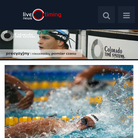
Polska
Świat
Wywiady
Plebiscyt
Psychologia