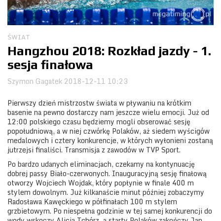
Obozy
ŚWIAT
Hangzhou 2018: Rozkład jazdy - 1.
sesja finałowa
Szymon Gagatek
2018-12-11 10:23
Pierwszy dzień mistrzostw świata w pływaniu na krótkim
basenie na pewno dostarczy nam jeszcze wielu emocji. Już od
12:00 polskiego czasu będziemy mogli obserować sesję
popołudniową, a w niej czwórkę Polaków, aż siedem wyścigów
medalowych i cztery konkurencje, w których wyłonieni zostaną
jutrzejsi finaliści. Transmisja z zawodów w TVP Sport.
Po bardzo udanych eliminacjach, czekamy na kontynuację
dobrej passy Biało-czerwonych. Inauguracyjną sesję finałową
otworzy Wojciech Wojdak, który popłynie w finale 400 m
stylem dowolnym. Już kilkanaście minut później zobaczymy
Radosława Kawęckiego w półfinałach 100 m stylem
grzbietowym. Po niespełna godzinie w tej samej konkurencji do
wody wskoczy Alicja Tchórz, a starty Polaków zakończy Jan