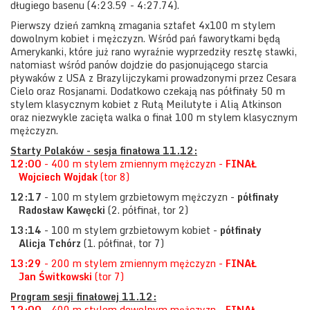
długiego basenu (4:23.59 - 4:27.74).
Pierwszy dzień zamkną zmagania sztafet 4x100 m stylem
dowolnym kobiet i mężczyzn. Wśród pań faworytkami będą
Amerykanki, które już rano wyraźnie wyprzedziły resztę stawki,
natomiast wśród panów dojdzie do pasjonującego starcia
pływaków z USA z Brazylijczykami prowadzonymi przez Cesara
Cielo oraz Rosjanami. Dodatkowo czekają nas półfinały 50 m
stylem klasycznym kobiet z Rutą Meilutyte i Alią Atkinson
oraz niezwykle zacięta walka o finał 100 m stylem klasycznym
mężczyzn.
Starty Polaków - sesja finałowa 11.12:
12:00
- 400 m stylem zmiennym mężczyzn -
FINAŁ
Wojciech Wojdak
(tor 8)
12:17
- 100 m stylem grzbietowym mężczyzn -
półfinały
Radosław Kawęcki
(2. półfinał, tor 2)
13:14
- 100 m stylem grzbietowym kobiet -
półfinały
Alicja Tchórz
(1. półfinał, tor 7)
13:29
- 200 m stylem zmiennym mężczyzn -
FINAŁ
Jan Świtkowski
(tor 7)
Program sesji finałowej 11.12:
12:00
- 400 m stylem dowolnym mężczyzn -
FINAŁ