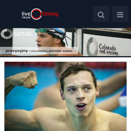
Polska
Świat
Wywiady
Plebiscyt
Psychologia