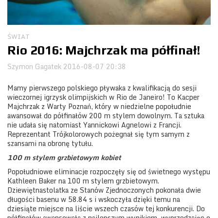
Obozy
ŚWIAT
Rio 2016: Majchrzak ma półfinał!
Szymon Gagatek
2016-08-07 20:38
Mamy pierwszego polskiego pływaka z kwalifikacją do sesji
wieczornej igrzysk olimpijskich w Rio de Janeiro! To Kacper
Majchrzak z Warty Poznań, który w niedzielne popołudnie
awansował do półfinałów 200 m stylem dowolnym. Ta sztuka
nie udała się natomiast Yannickowi Agnelowi z Francji.
Reprezentant Trójkolorowych pożegnał się tym samym z
szansami na obronę tytułu.
100 m stylem grzbietowym kobiet
Popołudniowe eliminacje rozpoczęły się od świetnego występu
Kathleen Baker na 100 m stylem grzbietowym.
Dziewiętnastolatka ze Stanów Zjednoczonych pokonała dwie
długości basenu w 58.84 s i wskoczyła dzięki temu na
dziesiąte miejsce na liście wszech czasów tej konkurencji. Do
półfinałów awansowała z najlepszym wynikiem, wyprzedzając o