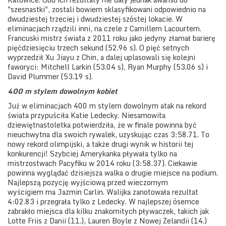
"szesnastki", zostali bowiem sklasyfikowani odpowiednio na
dwudziestej trzeciej i dwudziestej szóstej lokacie. W
eliminacjach rządzili inni, na czele z Camillem Lacourtem.
Francuski mistrz świata z 2011 roku jako jedyny złamał barierę
pięćdziesięciu trzech sekund (52.96 s). O pięć setnych
wyprzedził Xu Jiayu z Chin, a dalej uplasowali się kolejni
faworyci: Mitchell Larkin (53.04 s), Ryan Murphy (53.06 s) i
David Plummer (53.19 s).
400 m stylem dowolnym kobiet
Już w eliminacjach 400 m stylem dowolnym atak na rekord
świata przypuściła Katie Ledecky. Niesamowita
dziewiętnastoletka potwierdziła, że w finale powinna być
nieuchwytna dla swoich rywalek, uzyskując czas 3:58.71. To
nowy rekord olimpijski, a także drugi wynik w historii tej
konkurencji! Szybciej Amerykanka pływała tylko na
mistrzostwach Pacyfiku w 2014 roku (3:58.37). Ciekawie
powinna wyglądać dzisiejsza walka o drugie miejsce na podium.
Najlepszą pozycję wyjściową przed wieczornym
wyścigiem ma Jazmin Carlin. Walijka zanotowała rezultat
4:02.83 i przegrała tylko z Ledecky. W najlepszej ósemce
zabrakło miejsca dla kilku znakomitych pływaczek, takich jak
Lotte Friis z Danii (11.), Lauren Boyle z Nowej Zelandii (14.)