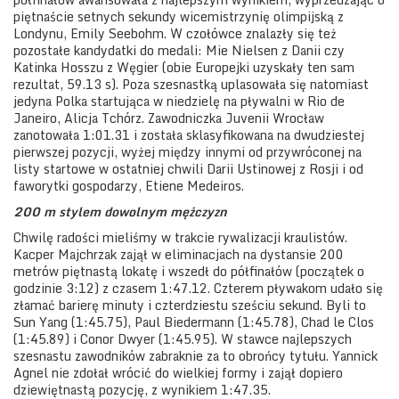
piętnaście setnych sekundy wicemistrzynię olimpijską z
Londynu, Emily Seebohm. W czołówce znalazły się też
pozostałe kandydatki do medali: Mie Nielsen z Danii czy
Katinka Hosszu z Węgier (obie Europejki uzyskały ten sam
rezultat, 59.13 s). Poza szesnastką uplasowała się natomiast
jedyna Polka startująca w niedzielę na pływalni w Rio de
Janeiro, Alicja Tchórz. Zawodniczka Juvenii Wrocław
zanotowała 1:01.31 i została sklasyfikowana na dwudziestej
pierwszej pozycji, wyżej między innymi od przywróconej na
listy startowe w ostatniej chwili Darii Ustinowej z Rosji i od
faworytki gospodarzy, Etiene Medeiros.
200 m stylem dowolnym mężczyzn
Chwilę radości mieliśmy w trakcie rywalizacji kraulistów.
Kacper Majchrzak zajął w eliminacjach na dystansie 200
metrów piętnastą lokatę i wszedł do półfinałów (początek o
godzinie 3:12) z czasem 1:47.12. Czterem pływakom udało się
złamać barierę minuty i czterdziestu sześciu sekund. Byli to
Sun Yang (1:45.75), Paul Biedermann (1:45.78), Chad le Clos
(1:45.89) i Conor Dwyer (1:45.95). W stawce najlepszych
szesnastu zawodników zabraknie za to obrońcy tytułu. Yannick
Agnel nie zdołał wrócić do wielkiej formy i zajął dopiero
dziewiętnastą pozycję, z wynikiem 1:47.35.