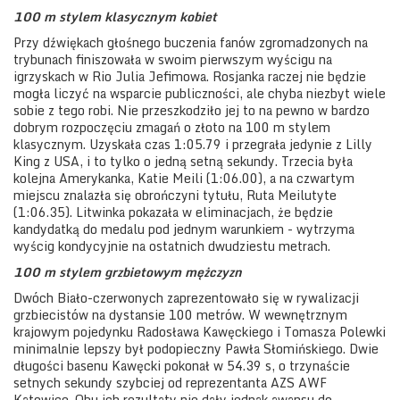
100 m stylem klasycznym kobiet
Przy dźwiękach głośnego buczenia fanów zgromadzonych na
trybunach finiszowała w swoim pierwszym wyścigu na
igrzyskach w Rio Julia Jefimowa. Rosjanka raczej nie będzie
mogła liczyć na wsparcie publiczności, ale chyba niezbyt wiele
sobie z tego robi. Nie przeszkodziło jej to na pewno w bardzo
dobrym rozpoczęciu zmagań o złoto na 100 m stylem
klasycznym. Uzyskała czas 1:05.79 i przegrała jedynie z Lilly
King z USA, i to tylko o jedną setną sekundy. Trzecia była
kolejna Amerykanka, Katie Meili (1:06.00), a na czwartym
miejscu znalazła się obrończyni tytułu, Ruta Meilutyte
(1:06.35). Litwinka pokazała w eliminacjach, że będzie
kandydatką do medalu pod jednym warunkiem - wytrzyma
wyścig kondycyjnie na ostatnich dwudziestu metrach.
100 m stylem grzbietowym mężczyzn
Dwóch Biało-czerwonych zaprezentowało się w rywalizacji
grzbiecistów na dystansie 100 metrów. W wewnętrznym
krajowym pojedynku Radosława Kawęckiego i Tomasza Polewki
minimalnie lepszy był podopieczny Pawła Słomińskiego. Dwie
długości basenu Kawęcki pokonał w 54.39 s, o trzynaście
setnych sekundy szybciej od reprezentanta AZS AWF
Katowice. Obu ich rezultaty nie dały jednak awansu do