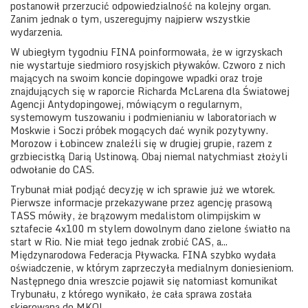
postanowił przerzucić odpowiedzialność na kolejny organ.
Zanim jednak o tym, uszeregujmy najpierw wszystkie
wydarzenia.
W ubiegłym tygodniu FINA poinformowała, że w igrzyskach
nie wystartuje siedmioro rosyjskich pływaków. Czworo z nich
mających na swoim koncie dopingowe wpadki oraz troje
znajdujących się w raporcie Richarda McLarena dla Światowej
Agencji Antydopingowej, mówiącym o regularnym,
systemowym tuszowaniu i podmienianiu w laboratoriach w
Moskwie i Soczi próbek mogących dać wynik pozytywny.
Morozow i Łobincew znaleźli się w drugiej grupie, razem z
grzbiecistką Darią Ustinową. Obaj niemal natychmiast złożyli
odwołanie do CAS.
Trybunał miał podjąć decyzję w ich sprawie już we wtorek.
Pierwsze informacje przekazywane przez agencję prasową
TASS mówiły, że brązowym medalistom olimpijskim w
sztafecie 4x100 m stylem dowolnym dano zielone światło na
start w Rio. Nie miał tego jednak zrobić CAS, a...
Międzynarodowa Federacja Pływacka. FINA szybko wydała
oświadczenie, w którym zaprzeczyła medialnym doniesieniom.
Następnego dnia wreszcie pojawił się natomiast komunikat
Trybunału, z którego wynikało, że cała sprawa została
skierowana do MKOl.