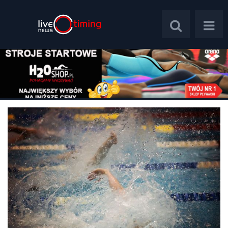
Polska
Świat
Wywiady
Plebiscyt
Psychologia