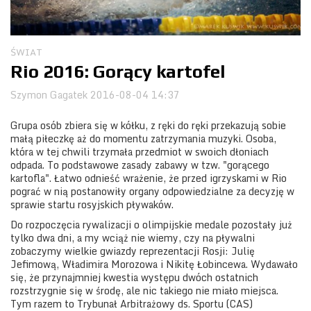
Obozy
ŚWIAT
Rio 2016: Gorący kartofel
Szymon Gagatek
2016-08-04 14:37
Grupa osób zbiera się w kółku, z ręki do ręki przekazują sobie
małą piłeczkę aż do momentu zatrzymania muzyki. Osoba,
która w tej chwili trzymała przedmiot w swoich dłoniach
odpada. To podstawowe zasady zabawy w tzw. "gorącego
kartofla". Łatwo odnieść wrażenie, że przed igrzyskami w Rio
pograć w nią postanowiły organy odpowiedzialne za decyzję w
sprawie startu rosyjskich pływaków.
Do rozpoczęcia rywalizacji o olimpijskie medale pozostały już
tylko dwa dni, a my wciąż nie wiemy, czy na pływalni
zobaczymy wielkie gwiazdy reprezentacji Rosji: Julię
Jefimową, Władimira Morozowa i Nikitę Łobincewa. Wydawało
się, że przynajmniej kwestia występu dwóch ostatnich
rozstrzygnie się w środę, ale nic takiego nie miało miejsca.
Tym razem to Trybunał Arbitrażowy ds. Sportu (CAS)