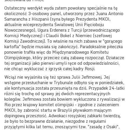
Ostateczny werdykt wyda zatem powołany specjalnie na tę
okoliczność 3-osobowy panel, utworzony przez Juana Antonio
Samarancha z Hiszpanii (syna byłego Prezydenta MKOl,
aktualnie wiceprezydenta Światowej Unii Pięcioboju
Nowoczesnego), Ugura Erdenera z Turcji (przewodniczącego
Komisji Medycznej) i Claudii Bokel z Niemiec (szefowej
Komisji Zawodniczej). To właśnie na nich zabawa w "gorącego
kartofla" będzie musiała się zakończyć. Paradoksalnie piłeczka
ponownie trafiła więc do Międzynarodowego Komitetu
Olimpijskiego, który przecież całą zabawę rozpoczął. Działacze
tej organizacji jako pierwsi umyli ręce od odpowiedzialności,
nie chcąc wykluczać z igrzysk całej kadry Rosji.
Wciąż nie wyjaśniła się też sprawa Julii Jefimowej. Jej
wstępne przesłuchanie w Trybunale odbyło się w poniedziałek,
ale kontynuacja została przesunięta na dziś. Przypadek 24-latki
różni się trochę od sprawy jej dwóch reprezentacyjnych
kolegów. Jefimowa została bowiem wykluczona z rywalizacji w
Rio przez krajowy komitet olimpijski - zgodnie z zaleceniem
MKOl, by zabronić startu w Brazylii pływakom mającym
dopingową przeszłość. Adwokaci rosyjskiej żabkarki twierdzą,
że było to bezprawne działanie, niezgodne z regułami
przyjętymi kilka lat temu, znoszącymi tzw. "zasadę z Osaki",