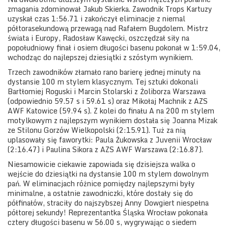
zmagania zdominował Jakub Skierka. Zawodnik Trops Kartuzy
uzyskał czas 1:56.71 i zakończył eliminacje z niemal
półtorasekundową przewagą nad Rafałem Bugdolem. Mistrz
świata i Europy, Radosław Kawęcki, oszczędzał siły na
popołudniowy finał i osiem długości basenu pokonał w 1:59.04,
wchodząc do najlepszej dziesiątki z szóstym wynikiem.
Trzech zawodników złamało rano barierę jednej minuty na
dystansie 100 m stylem klasycznym. Tej sztuki dokonali
Bartłomiej Roguski i Marcin Stolarski z Żoliborza Warszawa
(odpowiednio 59.57 s i 59.61 s) oraz Mikołaj Machnik z AZS
AWF Katowice (59.94 s). Z kolei do finału A na 200 m stylem
motylkowym z najlepszym wynikiem dostała się Joanna Mizak
ze Stilonu Gorzów Wielkopolski (2:15.91). Tuż za nią
uplasowały się faworytki: Paula Żukowska z Juvenii Wrocław
(2:16.47) i Paulina Sikora z AZS AWF Warszawa (2:16.87).
Niesamowicie ciekawie zapowiada się dzisiejsza walka o
wejście do dziesiątki na dystansie 100 m stylem dowolnym
pań. W eliminacjach różnice pomiędzy najlepszymi były
minimalne, a ostatnie zawodniczki, które dostały się do
półfinałów, straciły do najszybszej Anny Dowgiert niespełna
półtorej sekundy! Reprezentantka Śląska Wrocław pokonała
cztery długości basenu w 56.00 s, wygrywając o siedem