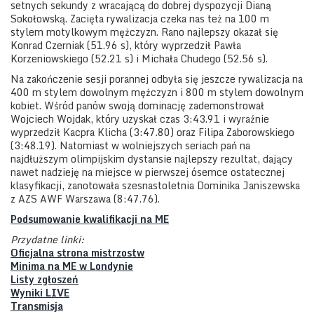
setnych sekundy z wracającą do dobrej dyspozycji Dianą
Sokołowską. Zacięta rywalizacja czeka nas też na 100 m
stylem motylkowym mężczyzn. Rano najlepszy okazał się
Konrad Czerniak (51.96 s), który wyprzedził Pawła
Korzeniowskiego (52.21 s) i Michała Chudego (52.56 s).
Na zakończenie sesji porannej odbyła się jeszcze rywalizacja na
400 m stylem dowolnym mężczyzn i 800 m stylem dowolnym
kobiet. Wśród panów swoją dominację zademonstrował
Wojciech Wojdak, który uzyskał czas 3:43.91 i wyraźnie
wyprzedził Kacpra Klicha (3:47.80) oraz Filipa Zaborowskiego
(3:48.19). Natomiast w wolniejszych seriach pań na
najdłuższym olimpijskim dystansie najlepszy rezultat, dający
nawet nadzieję na miejsce w pierwszej ósemce ostatecznej
klasyfikacji, zanotowała szesnastoletnia Dominika Janiszewska
z AZS AWF Warszawa (8:47.76).
Podsumowanie kwalifikacji na ME
Przydatne linki:
Oficjalna strona mistrzostw
Minima na ME w Londynie
Listy zgłoszeń
Wyniki LIVE
Transmisja