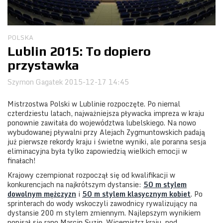
Obozy
POLSKA
Lublin 2015: To dopiero
przystawka
Szymon Gagatek
2015-12-17 14:45
Mistrzostwa Polski w Lublinie rozpoczęte. Po niemal
czterdziestu latach, najważniejsza pływacka impreza w kraju
ponownie zawitała do województwa lubelskiego. Na nowo
wybudowanej pływalni przy Alejach Zygmuntowskich padają
już pierwsze rekordy kraju i świetne wyniki, ale poranna sesja
eliminacyjna była tylko zapowiedzią wielkich emocji w
finałach!
Krajowy czempionat rozpoczął się od kwalifikacji w
konkurencjach na najkrótszym dystansie:
50 m stylem
dowolnym mężczyzn
i
50 m stylem klasycznym kobiet
. Po
sprinterach do wody wskoczyli zawodnicy rywalizujący na
dystansie 200 m stylem zmiennym. Najlepszym wynikiem
popisał się rano Marcin Suzin. Wicemistrz kraju, pod