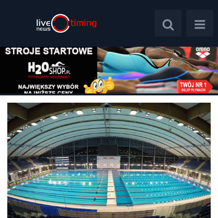
Polska
Świat
Wywiady
Plebiscyt
Psychologia