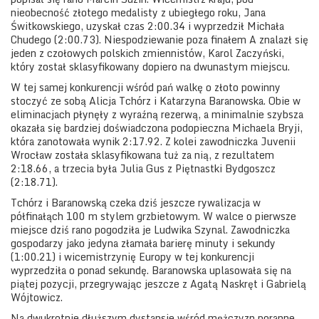
nieobecność złotego medalisty z ubiegłego roku, Jana
Świtkowskiego, uzyskał czas 2:00.34 i wyprzedził Michała
Chudego (2:00.73). Niespodziewanie poza finałem A znalazł się
jeden z czołowych polskich zmiennistów, Karol Zaczyński,
który został sklasyfikowany dopiero na dwunastym miejscu.
W tej samej konkurencji wśród pań walkę o złoto powinny
stoczyć ze sobą Alicja Tchórz i Katarzyna Baranowska. Obie w
eliminacjach płynęły z wyraźną rezerwą, a minimalnie szybsza
okazała się bardziej doświadczona podopieczna Michaela Bryji,
która zanotowała wynik 2:17.92. Z kolei zawodniczka Juvenii
Wrocław została sklasyfikowana tuż za nią, z rezultatem
2:18.66, a trzecia była Julia Gus z Piętnastki Bydgoszcz
(2:18.71).
Tchórz i Baranowską czeka dziś jeszcze rywalizacja w
półfinałąch 100 m stylem grzbietowym. W walce o pierwsze
miejsce dziś rano pogodziła je Ludwika Szynal. Zawodniczka
gospodarzy jako jedyna złamała barierę minuty i sekundy
(1:00.21) i wicemistrzynię Europy w tej konkurencji
wyprzedziła o ponad sekundę. Baranowska uplasowała się na
piątej pozycji, przegrywając jeszcze z Agatą Naskręt i Gabrielą
Wójtowicz.
Na dwukrotnie dłuższym dystansie wśród mężczyzn poranne