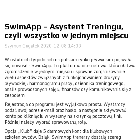
Obozy
SwimApp – Asystent Treningu,
czyli wszystko w jednym miejscu
Szymon Gagatek
2020-12-08 14:33
W ostatnich tygodniach na polskim rynku pływackim pojawiła
się nowość – SwimApp. To platforma internetowa, która ułatwia
zgromadzenie w jednym miejscu i sprawne zorganizowanie
wielu aspektów związanych z funkcjonowaniem drużyny
pływackiej: harmonogramu pracy, dziennika treningowego,
analiz prowadzonych zajęć, finansów czy komunikowania się z
zespołem.
Rejestracja do programu jest wyjątkowo prosta. Wystarczy
podać swój adres e-mail oraz hasło, a następnie aktywować
konto po kliknięciu w wysłany na skrzynkę pocztową link.
Później należy wybrać sprawowaną rolę.
Opcja „Klub” daje 5 darmowych kont dla klubowych
szkoleniowców. Dzięki SwimApp trenerzy dostają szereg