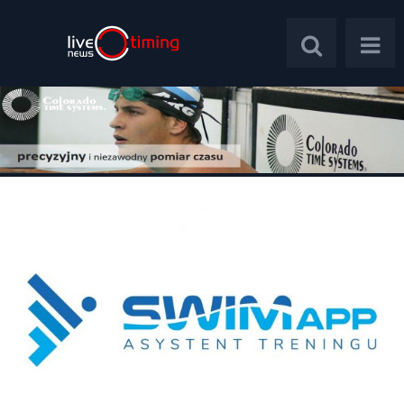
Polska
Świat
Wywiady
Plebiscyt
Psychologia