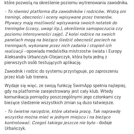
które pozwolą na określenie poziomu wytrenowania zawodnika.
- To również platforma dla zawodników i rodziców. Widzą oni
treningi, obecności i oceny wpisywane przez trenerów.
Pływacy mają możliwość wpisywania swoich notatek do
treningów (czasy, uwagi itp.), określenia samopoczucia czy
poziomu intensywności zajęć. Z kolei rodzice na swoich
panelach mogą na bieżąco śledzić obecność pociech na
treningach, wykonane przez nich zadania i stopień ich
realizacji –
opowiada medalistka mistrzostw świata i Europy
Aleksandra Urbańczyk-Olejarczyk, która była jedną z
pierwszych osób testujących aplikację.
Zawodnik i rodzic do systemu przystępuje, po zaproszeniu
przez klub lub trenera.
Wydaje się więc, że swoją funkcję SwimApp spełnia najlepiej,
gdy na platformie zarejestrowany jest cały klub. Wtedy
komunikacja pomiędzy poszczególnymi jego członkami czy
bieżące śledzenie wszystkich zmian są dużo łatwiejsze.
- To świetne narzędzie, które ułatwia pracę. Tak naprawdę
wszystko można mieć w jednym miejscu i na bieżąco
kontrolować. Czegoś takiego jeszcze nie było –
dodaje
Urbańczyk.