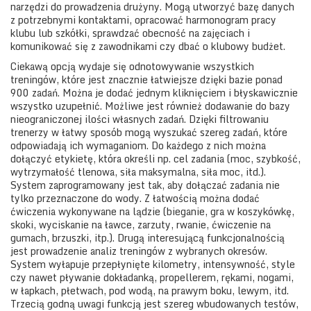
narzędzi do prowadzenia drużyny. Mogą utworzyć bazę danych
z potrzebnymi kontaktami, opracować harmonogram pracy
klubu lub szkółki, sprawdzać obecność na zajęciach i
komunikować się z zawodnikami czy dbać o klubowy budżet.
Ciekawą opcją wydaje się odnotowywanie wszystkich
treningów, które jest znacznie łatwiejsze dzięki bazie ponad
900 zadań. Można je dodać jednym kliknięciem i błyskawicznie
wszystko uzupełnić. Możliwe jest również dodawanie do bazy
nieograniczonej ilości własnych zadań. Dzięki filtrowaniu
trenerzy w łatwy sposób mogą wyszukać szereg zadań, które
odpowiadają ich wymaganiom. Do każdego z nich można
dołączyć etykietę, która określi np. cel zadania (moc, szybkość,
wytrzymałość tlenowa, siła maksymalna, siła moc, itd.).
System zaprogramowany jest tak, aby dołączać zadania nie
tylko przeznaczone do wody. Z łatwością można dodać
ćwiczenia wykonywane na lądzie (bieganie, gra w koszykówkę,
skoki, wyciskanie na ławce, zarzuty, rwanie, ćwiczenie na
gumach, brzuszki, itp.). Drugą interesującą funkcjonalnością
jest prowadzenie analiz treningów z wybranych okresów.
System wyłapuje przepłynięte kilometry, intensywność, style
czy nawet pływanie dokładanką, propellerem, rękami, nogami,
w łapkach, płetwach, pod wodą, na prawym boku, lewym, itd.
Trzecią godną uwagi funkcją jest szereg wbudowanych testów,