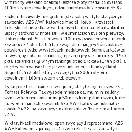
w miniony weekend odebrała jeszcze złoty medal za dystans
100m stylem dowolnym, gdzie triumfowała z czasem 55.87.
Znakomite zawody rozegrali między sobą w stylu klasycznym
zawodnicy AZS AWF Katowice Maciej Hołub i Krzysztof
Tokarski i choć walka w wodzie była bardzo zacięta dwukrotnie
lepszy zarówno w finale jak i w eliminacjach był ten pierwszy.
Hołub pokonał
50 jak również
100m w czasie nowego rekordu
zawodów 27.58 i 1:00.41, a swoją dominację wśród żabkarzy
potwierdził tylko w wyścigach medalowych. Suma punktów za
te występy dała mu miano najlepszego pływaka imprezy (1547
pkt). Tokarski zajął w tym rankingu trzecia lokatę (1484 pkt), a
między nich wcisnął się jeszcze ich kolega klubowy Rafał
Bugdol (1492 pkt), który zwyciężył na 200m stylem
dowolnym i 100m stylem grzbietowym.
Tylko punkt za Tokarskim w ogólnej klasyfikacji uplasował się
Tomasz Polewka. Tak wysokie miejsce dał mu m.in. solidny
wynik w koronnej konkurencji 50m stylem grzbietowym, które
już w eliminacjach zawodnik AZS AWF Katowice pokonał w
czasie 24.22, by zwyciężyć ostatecznie w finale z rezultatem
24.69.
W klasyfikacji medalowej open zwyciężyli reprezentanci AZS
AWF Katowice, zgarniając aż trzydzieści trzy krążki, w tym