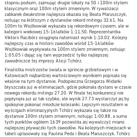
stopniu podium, zajmując drugie lokaty na 50 i 100m stylem
klasycznym oraz 100m stylem zmiennym. W rywalizacji
żabkarek dwukrotnie najlepsza okazała się Beata Maruszczyk,
notując na krótszym z dystansów rekord mitingu 32.61. Na
100m to Wojtkowiak wykazała się rekordowym czasem, ale w
kategorii wiekowej 15-16latków 1:11.50. Reprezentantka
Viktorii Racibórz osiągnęła natomiast wynik 1:10.02. Kolejny
najlepszy czas w historii zawodów wśród 15-16latków
Wojtkowiak wypływała na 100m stylem zmiennym, notując
1:05.05 i dając się tam wyprzedzić tylko najlepszej
zawodniczce tej imprezy Alicji Tchórz.
Finalistka mistrzostw świata w sprincie grzbietowym i w
Katowicach najbardziej wartościowym wynikiem popisała się
właśnie na tym dystansie. Podopieczna Grzegorza Widanki
błyszczała już w eliminacjach, gdzie pokonała dystans w czasie
nowego rekordu mitingu 27.20. W finale tej konkurencji nie
popłynęła już aż tak szybko, ale wynik 27.73 wystarczył jej by
spokojnie pokonać młodsze koleżanki. Lepszym rezultatem w
wyścigach eliminacyjnych Tchórz wykazała się także na
dystansie 100m stylem zmiennym, notując 1:00.88, a suma
tych punktów ogółem 1639 pozwoliła jej wywalczyć miano
najlepszej pływaczki tych zawodów. Na kolejnych miejscach w
tabeli uplasowały się Paulina Peda i Beata Maruszczyk. Tchórz