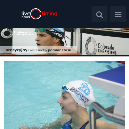
Polska
Świat
Wywiady
Plebiscyt
Psychologia