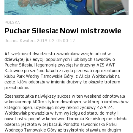
Obozy
POLSKA
Puchar Silesia: Nowi mistrzowie
Joanna Kwatera
2019-02-05 00:12
Aż sześciuset dwudziestu zawodników wzięło udział w
dziewiątej już edycji popularnych i lubianych zawodów o
Puchar Silesia. Hegemonię zwycięstw drużyny AZS AWF
Katowice po sześciu latach z rzędu przerwali reprezentanci
klubu Park Wodny Tarnowskie Góry, z Alicja Wojtkowiak na
czele, która odebrała w imieniu drużyny to okazałe trofeum
przechodnie.
Szesnastolatka największy sukces w ten weekend odnotowała
w konkurencji 400m stylem dowolnym, w której triumfowała w
kategorii open, uzyskując nowy rekord życiowy 4:29.24.
Wojtkowiak prowadziła w tym wyścigu od startu do mety i
nawet ostra pogoń w końcówce Dominiki Kosińskiej nie zdołała
odebrać jej złota w tej batalii. Ponadto zawodniczka Parku
Wodnego Tarnowskie Góry aż trzykrotnie stawała na drugim