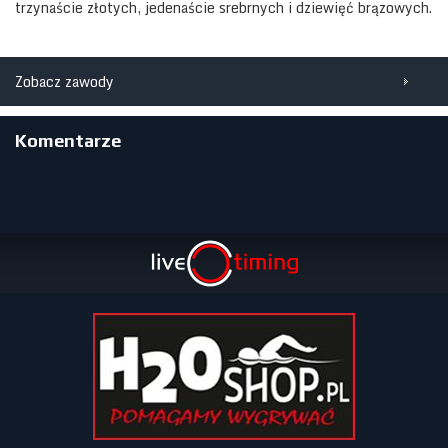
trzynaście złotych, jedenaście srebrnych i dziewięć brązowych.
Zobacz zawody
Komentarze