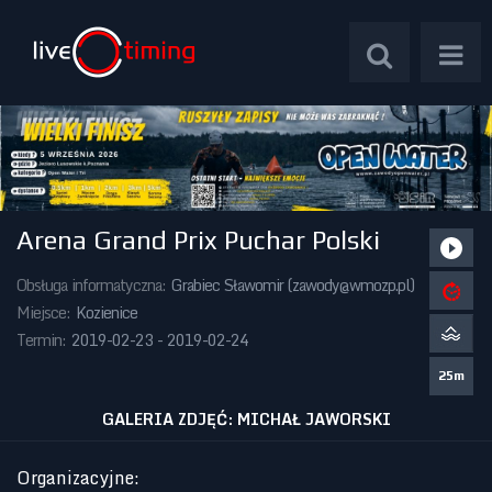
Arena Grand Prix Puchar Polski
Zawody Międzynarodowe
Obsługa informatyczna:
Grabiec Sławomir (
zawody@wmozp.pl
)
Zawody Centralne
Miejsce:
Kozienice
Termin:
2019-02-23 - 2019-02-24
Zawody Okręgowe
25m
Kalendarz Imprez
GALERIA ZDJĘĆ: MICHAŁ JAWORSKI
Organizacyjne
: