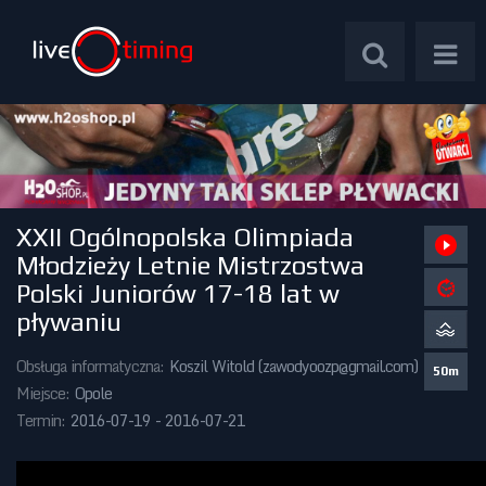
XXII Ogólnopolska Olimpiada
Zawody Międzynarodowe
Młodzieży Letnie Mistrzostwa
Polski Juniorów 17-18 lat w
Zawody Centralne
pływaniu
Zawody Okręgowe
Obsługa informatyczna:
Koszil Witold (
zawodyoozp@gmail.com
)
50m
Miejsce:
Opole
Kalendarz Imprez
Termin:
2016-07-19 - 2016-07-21