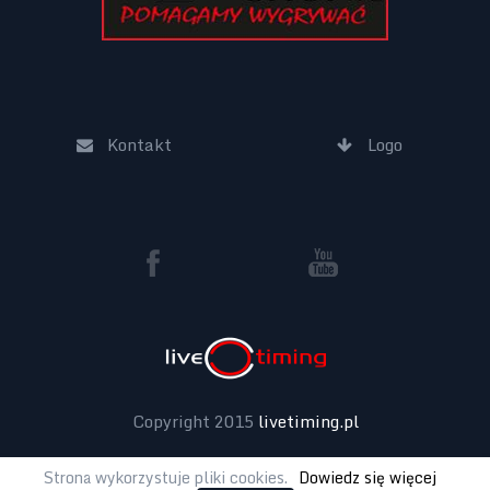
Kontakt
Logo
Copyright 2015
livetiming.pl
Strona wykorzystuje pliki cookies.
Dowiedz się więcej
Projekt:
noxx.pl
|
Realizacja:
lab42.pl