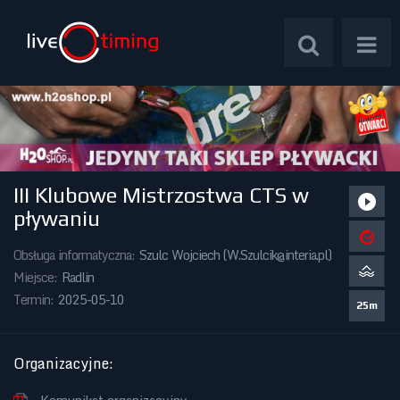
III Klubowe Mistrzostwa CTS w
Zawody Międzynarodowe
pływaniu
Zawody Centralne
Obsługa informatyczna:
Szulc Wojciech (
W.Szulcik@interia.pl
)
Miejsce:
Radlin
Zawody Okręgowe
Termin:
2025-05-10
25m
Kalendarz Imprez
Organizacyjne
: