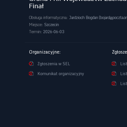
Finał
Obsługa informatyczna:
Jardzioch Bogdan (
bojard@poczta.on
Miejsce:
Szczecin
Termin:
2026-06-03
Organizacyjne
:
Zgłosz
Zgłoszenia w SEL
Lis
Komunikat organizacyjny
Lis
Lis