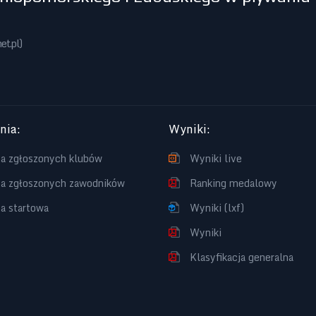
et.pl
)
enia
:
Wyniki
:
ta zgłoszonych klubów
Wyniki live
ta zgłoszonych zawodników
Ranking medalowy
ta startowa
Wyniki (lxf)
Wyniki
Klasyfikacja generalna