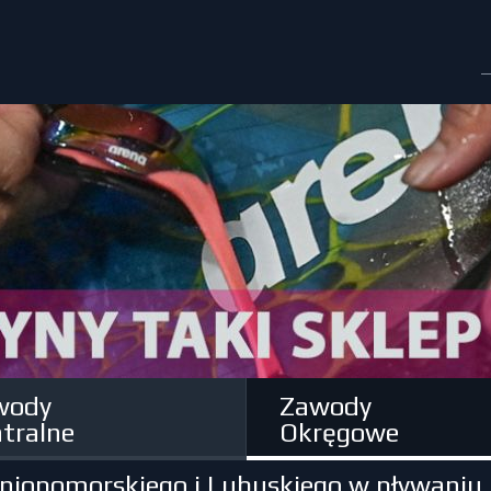
wody
Zawody
tralne
Okręgowe
iopomorskiego i Lubuskiego w pływaniu