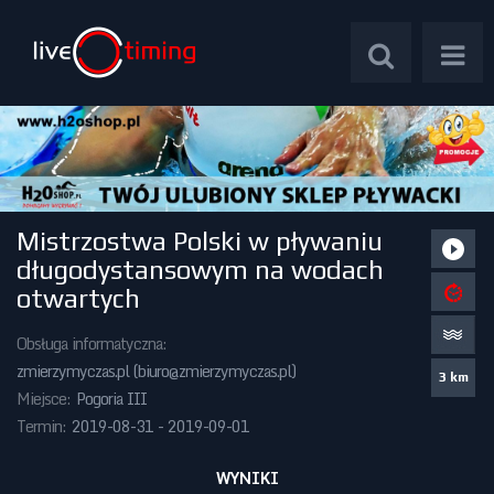
Mistrzostwa Polski w pływaniu
Zawody Międzynarodowe
długodystansowym na wodach
otwartych
Zawody Centralne
Obsługa informatyczna:
Zawody Okręgowe
zmierzymyczas.pl (
biuro@zmierzymyczas.pl
)
3 km
Miejsce:
Pogoria III
Kalendarz Imprez
Termin:
2019-08-31 - 2019-09-01
WYNIKI