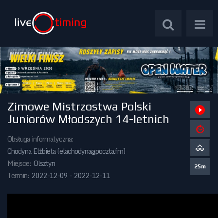
Zimowe Mistrzostwa Polski
Zawody Międzynarodowe
Juniorów Młodszych 14-letnich
Zawody Centralne
Obsługa informatyczna:
Chodyna Elżbieta (
elachodyna@poczta.fm
)
Zawody Okręgowe
Miejsce:
Olsztyn
25m
Termin:
2022-12-09 - 2022-12-11
Kalendarz Imprez