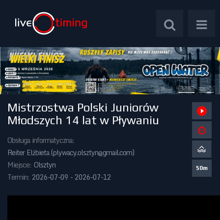
Mistrzostwa Polski Juniorów
Zawody Międzynarodowe
Młodszych 14 lat w Pływaniu
Zawody Centralne
Obsługa informatyczna:
Reiter Elżbieta (
plywacy.olsztyn@gmail.com
)
Zawody Okręgowe
Miejsce:
Olsztyn
50m
Termin:
2026-07-09 - 2026-07-12
Kalendarz Imprez