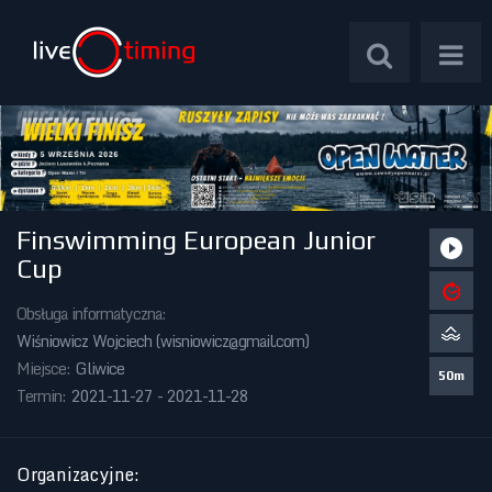
Finswimming European Junior
Zawody Międzynarodowe
Cup
Zawody Centralne
Obsługa informatyczna:
Wiśniowicz Wojciech (
wisniowicz@gmail.com
)
Zawody Okręgowe
Miejsce:
Gliwice
50m
Termin:
2021-11-27 - 2021-11-28
Kalendarz Imprez
Organizacyjne
: