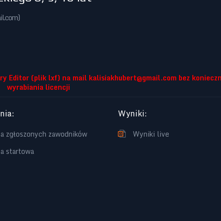
il.com
)
 Editor (plik lxf) na mail
kalisiakhubert@gmail.com
bez konieczn
wyrabiania licencji
enia
:
Wyniki
:
ta zgłoszonych zawodników
Wyniki live
ta startowa