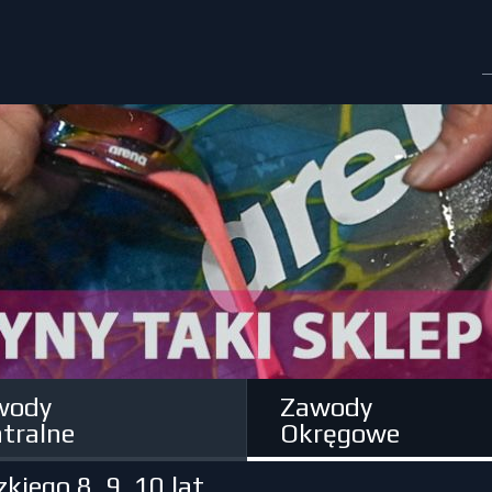
wody
Zawody
tralne
Okręgowe
iego 8, 9, 10 lat