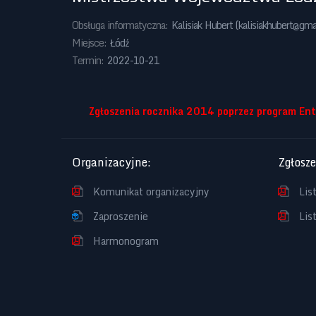
Obsługa informatyczna:
Kalisiak Hubert (
kalisiakhubert@gma
Miejsce:
Łódź
Termin:
2022-10-21
Zgłoszenia rocznika 2014 poprzez program Entry
Organizacyjne
:
Zgłosz
Komunikat organizacyjny
Lis
Zaproszenie
Lis
Harmonogram