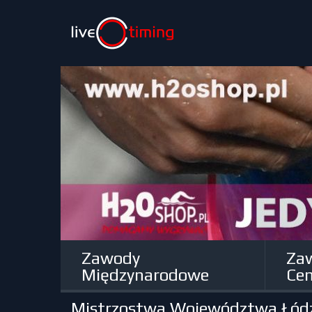
Zawody
Za
Międzynarodowe
Cen
Mistrzostwa Województwa Łódzk