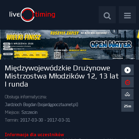
Międzywojewódzkie Drużynowe
Zawody Międzynarodowe
Mistrzostwa Młodzików 12, 13 lat
I runda
Zawody Centralne
Obsługa informatyczna:
Zawody Okręgowe
Jardzioch Bogdan (
bojard@poczta.onet.pl
)
25m
Miejsce:
Szczecin
Kalendarz Imprez
Termin:
2017-03-30 - 2017-03-31
Informacja dla uczestników