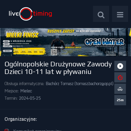
Ogólnopolskie Drużynowe Zawody
Zawody Międzynarodowe
Dzieci 10-11 lat w pływaniu
Zawody Centralne
Obsługa informatyczna:
Bachórz Tomasz (
tomasz.bachorz@op.pl
)
Miejsce:
Mielec
Zawody Okręgowe
Termin:
2024-05-25
25m
Kalendarz Imprez
Organizacyjne
: