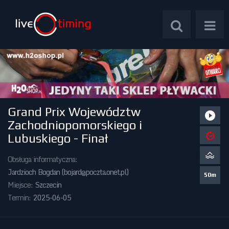
Grand Prix Województw
Zawody Międzynarodowe
Zachodniopomorskiego i
Lubuskiego - Finał
Zawody Centralne
Obsługa informatyczna:
Zawody Okręgowe
Jardzioch Bogdan (
bojard@poczta.onet.pl
)
50m
Miejsce:
Szczecin
Kalendarz Imprez
Termin:
2025-06-05