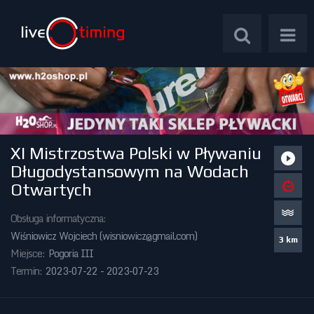
XI Mistrzostwa Polski w Pływaniu
Zawody Międzynarodowe
Długodystansowym na Wodach
Otwartych
Zawody Centralne
Obsługa informatyczna:
Zawody Okręgowe
Wiśniowicz Wojciech (
wisniowicz@gmail.com
)
3 km
Miejsce:
Pogoria III
Kalendarz Imprez
Termin:
2023-07-22 - 2023-07-23