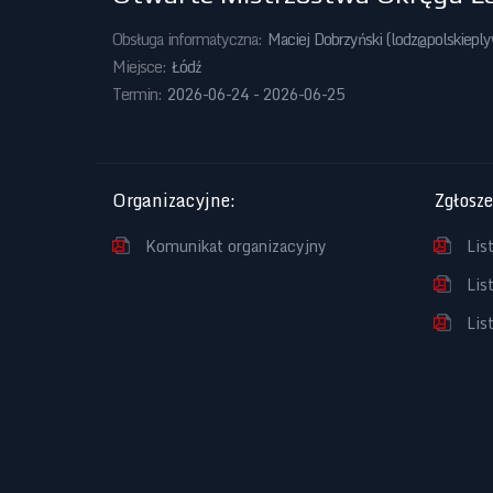
Obsługa informatyczna:
Maciej Dobrzyński (
lodz@polskiepl
Miejsce:
Łódź
Termin:
2026-06-24 - 2026-06-25
Organizacyjne
:
Zgłosz
Komunikat organizacyjny
Lis
Lis
Lis