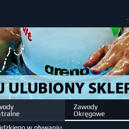
wody
Zawody
tralne
Okręgowe
ódzkiego w pływaniu