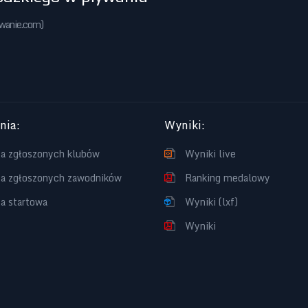
ywanie.com
)
enia
:
Wyniki
:
ta zgłoszonych klubów
Wyniki live
ta zgłoszonych zawodników
Ranking medalowy
ta startowa
Wyniki (lxf)
Wyniki