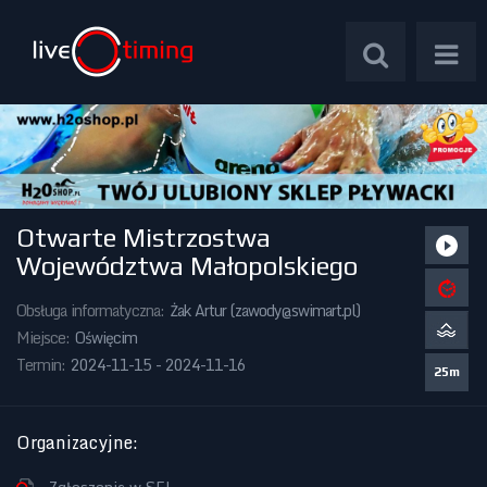
Otwarte Mistrzostwa
Zawody Międzynarodowe
Województwa Małopolskiego
Zawody Centralne
Obsługa informatyczna:
Żak Artur (
zawody@swimart.pl
)
Miejsce:
Oświęcim
Zawody Okręgowe
Termin:
2024-11-15 - 2024-11-16
25m
Kalendarz Imprez
Organizacyjne
: