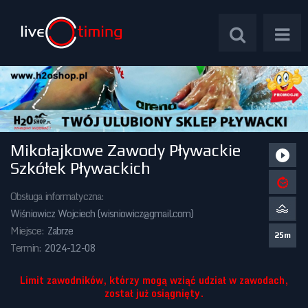
Mikołajkowe Zawody Pływackie
Zawody Międzynarodowe
Szkółek Pływackich
Zawody Centralne
Obsługa informatyczna:
Wiśniowicz Wojciech (
wisniowicz@gmail.com
)
Zawody Okręgowe
Miejsce:
Zabrze
25m
Termin:
2024-12-08
Kalendarz Imprez
Limit zawodników, którzy mogą wziąć udział w zawodach,
został już osiągnięty.