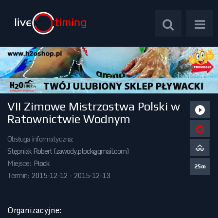
VII Zimowe Mistrzostwa Polski w
Zawody Międzynarodowe
Ratownictwie Wodnym
Zawody Centralne
Obsługa informatyczna:
Stępniak Robert (
zawody.plock@gmail.com
)
Zawody Okręgowe
Miejsce:
Płock
25m
Termin:
2015-12-12 - 2015-12-13
Kalendarz Imprez
Organizacyjne
: