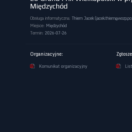
Międzychód
Obsługa informatyczna:
Thiem Jacek (
jacek.thiem@wozp.po
Miejsce:
Międzychód
Termin:
2026-07-26
Organizacyjne
:
Zgłosz
Komunikat organizacyjny
Lis