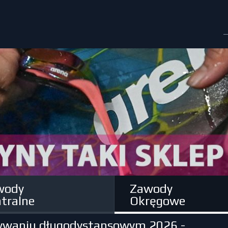
wody
Zawody
tralne
Okręgowe
pływaniu długodystansowym 2026 -