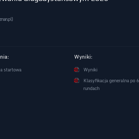
znan.pl
)
enia
:
Wyniki
:
ta startowa
Wyniki
Klasyfikacja generalna po 
rundach