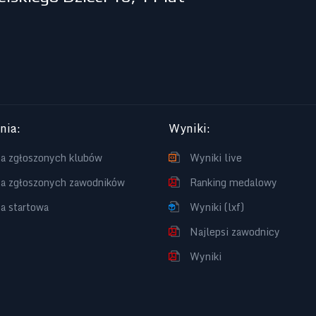
enia
:
Wyniki
:
ta zgłoszonych klubów
Wyniki live
ta zgłoszonych zawodników
Ranking medalowy
ta startowa
Wyniki (lxf)
Najlepsi zawodnicy
Wyniki