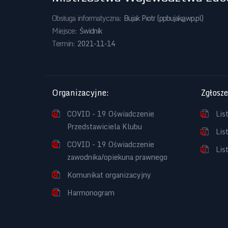
Obsługa informatyczna:
Bujak Piotr (
ppbujak@wp.pl
)
Miejsce:
Świdnik
Termin:
2021-11-14
Organizacyjne
:
Zgłosz
COVID - 19 Oświadczenie
Lis
Przedstawiciela Klubu
Lis
COVID - 19 Oświadczenie
Lis
zawodnika/opiekuna prawnego
Komunikat organizacyjny
Harmonogram