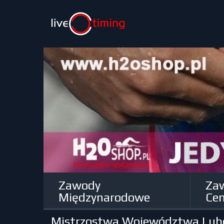
Zawody
Za
Międzynarodowe
Cen
Mistrzostwa Województwa Lubels