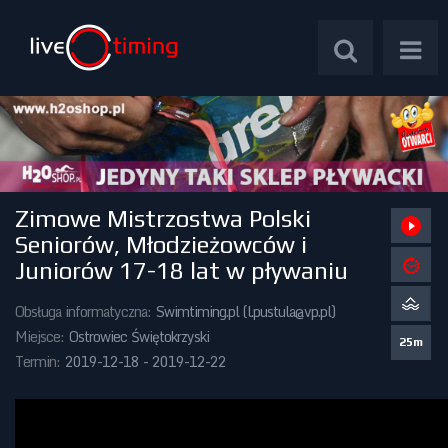
Zimowe Mistrzostwa Polski
Zawody Międzynarodowe
Seniorów, Młodzieżowców i
Juniorów 17-18 lat w pływaniu
Zawody Centralne
Obsługa informatyczna:
Swimtiming.pl (
l.pustula@vp.pl
)
Zawody Okręgowe
Miejsce:
Ostrowiec Świętokrzyski
25m
Termin:
2019-12-18 - 2019-12-22
Kalendarz Imprez