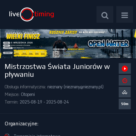
Mistrzostwa Świata Juniorów w
Zawody Międzynarodowe
pływaniu
Zawody Centralne
Obsługa informatyczna:
nieznany (
nieznany@nieznany.pl
)
Miejsce:
Otopeni
Zawody Okręgowe
Termin:
2025-08-19 - 2025-08-24
50m
Kalendarz Imprez
Organizacyjne
: