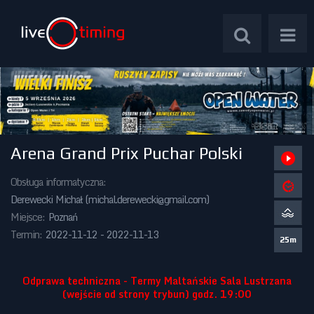
Arena Grand Prix Puchar Polski
Zawody Międzynarodowe
Obsługa informatyczna:
Zawody Centralne
Derewecki Michał (
michal.derewecki@gmail.com
)
Miejsce:
Poznań
Zawody Okręgowe
Termin:
2022-11-12 - 2022-11-13
25m
Kalendarz Imprez
Odprawa techniczna - Termy Maltańskie Sala Lustrzana
(wejście od strony trybun) godz. 19:00