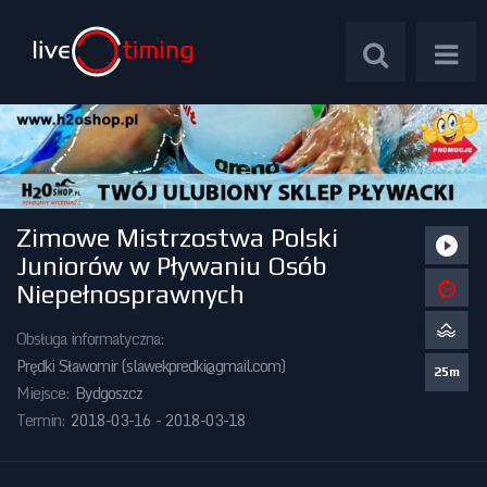
Zimowe Mistrzostwa Polski
Zawody Międzynarodowe
Juniorów w Pływaniu Osób
Niepełnosprawnych
Zawody Centralne
Obsługa informatyczna:
Zawody Okręgowe
Prędki Sławomir (
slawekpredki@gmail.com
)
25m
Miejsce:
Bydgoszcz
Kalendarz Imprez
Termin:
2018-03-16 - 2018-03-18