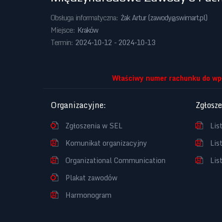
Obsługa informatyczna:
Żak Artur (
zawody@swimart.pl
)
Miejsce:
Kraków
Termin:
2024-10-12 - 2024-10-13
Właściwy numer rachunku do wpł
Organizacyjne
:
Zgłosz
Zgłoszenia w SEL
Lis
Komunikat organizacyjny
Lis
Organizational Communication
Lis
Plakat zawodów
Harmonogram