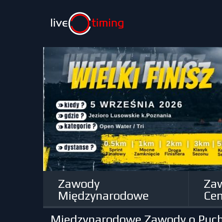
Zawody
Za
Międzynarodowe
Cen
Międzynarodowe Zawody o Puc