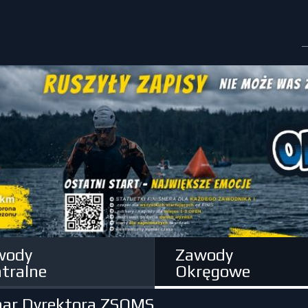
wody
Zawody
tralne
Okręgowe
har Dyrektora ZSOMS