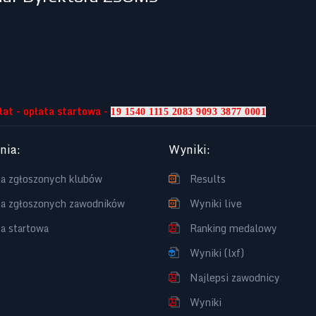
at - opłata startowa -
19 1540 1115 2083 9093 3877 0001
enia
:
Wyniki
:
ta zgłoszonych klubów
Results
ta zgłoszonych zawodników
Wyniki live
ta startowa
Ranking medalowy
Wyniki (lxf)
Najlepsi zawodnicy
Wyniki